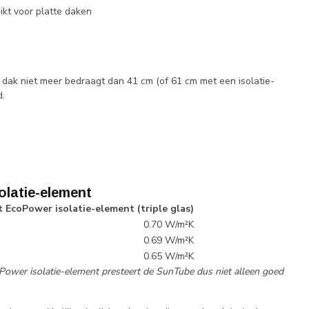
kt voor platte daken
uw dak niet meer bedraagt dan 41 cm (of 61 cm met een isolatie-
d.
olatie-element
 EcoPower isolatie-element (triple glas)
0.70 W/m²K
0.69 W/m²K
0.65 W/m²K
Power isolatie-element presteert de SunTube dus niet alleen goed