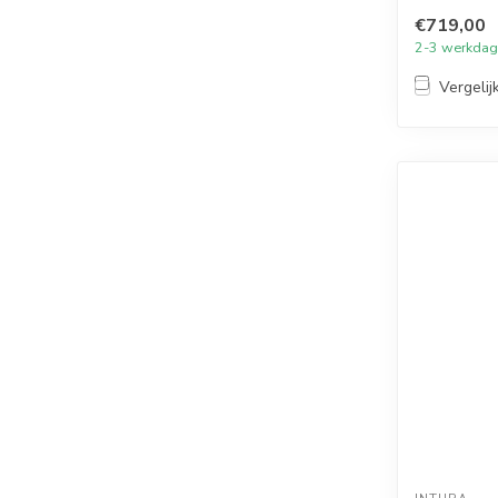
van kr...
€719,00
2-3 werkda
Vergelij