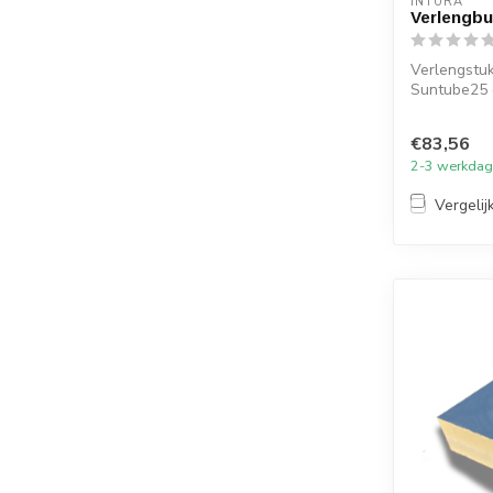
INTURA
Verlengbu
Verlengstuk
Suntube25 
€83,56
2-3 werkda
Vergelij