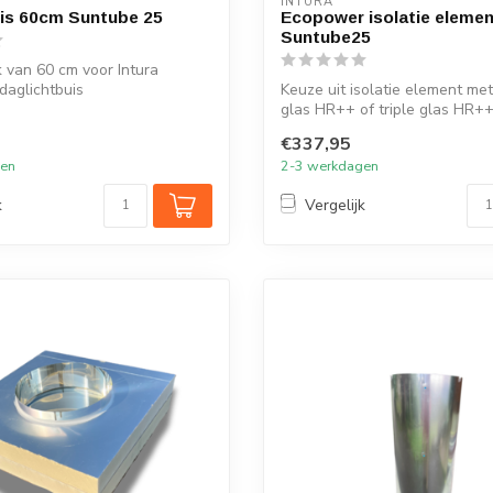
INTURA
is 60cm Suntube 25
Ecopower isolatie elemen
Suntube25
 van 60 cm voor Intura
daglichtbuis
Keuze uit isolatie element me
glas HR++ of triple glas HR+
Intura...
€337,95
gen
2-3 werkdagen
k
Vergelijk