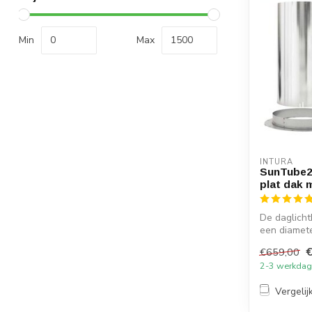
Min
Max
INTURA
SunTube25
plat dak 
De daglicht
een diamet
kris...
€659,00
2-3 werkda
Vergelij