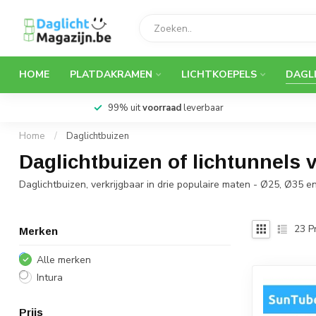
HOME
PLATDAKRAMEN
LICHTKOEPELS
DAGL
99% uit
voorraad
leverbaar
Home
/
Daglichtbuizen
Daglichtbuizen of lichtunnels 
Daglichtbuizen, verkrijgbaar in drie populaire maten - Ø25, Ø35 en
23
P
Merken
Alle merken
Intura
Prijs