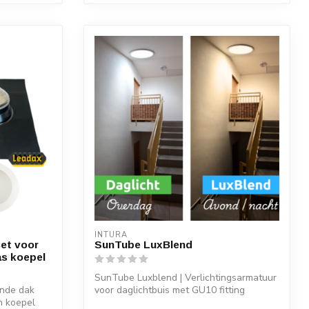
INTURA
et voor
SunTube LuxBlend
as koepel
SunTube Luxblend | Verlichtingsarmatuur
ende dak
voor daglichtbuis met GU10 fitting
n koepel