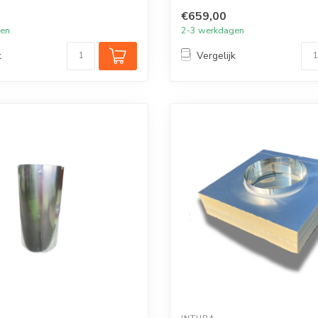
van kr...
€659,00
gen
2-3 werkdagen
k
Vergelijk