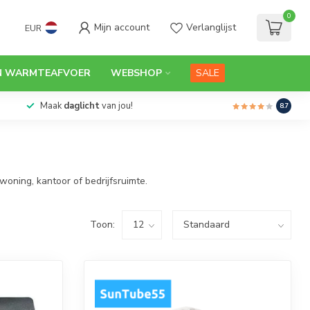
0
Mijn account
Verlanglijst
EUR
N WARMTEAFVOER
WEBSHOP
SALE
Maak
daglicht
van jou!
8.7
woning, kantoor of bedrijfsruimte.
Toon: