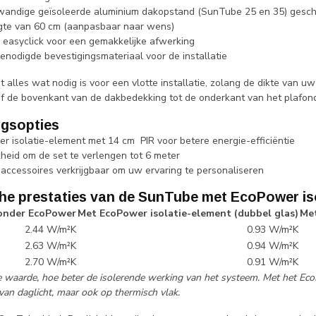
andige geïsoleerde aluminium dakopstand (SunTube 25 en 35) geschi
gte van 60 cm (aanpasbaar naar wens)
r easyclick voor een gemakkelijke afwerking
benodigde bevestigingsmateriaal voor de installatie
 alles wat nodig is voor een vlotte installatie, zolang de dikte van 
f de bovenkant van de dakbedekking tot de onderkant van het plafon
ngsopties
r isolatie-element met 14 cm PIR voor betere energie-efficiëntie
kheid om de set te verlengen tot 6 meter
 accessoires verkrijgbaar om uw ervaring te personaliseren
he prestaties van de SunTube met EcoPower is
onder EcoPower
Met EcoPower isolatie-element (dubbel glas)
Met
2.44 W/m²K
0.93 W/m²K
2.63 W/m²K
0.94 W/m²K
2.70 W/m²K
0.91 W/m²K
 waarde, hoe beter de isolerende werking van het systeem. Met het Eco
van daglicht, maar ook op thermisch vlak.