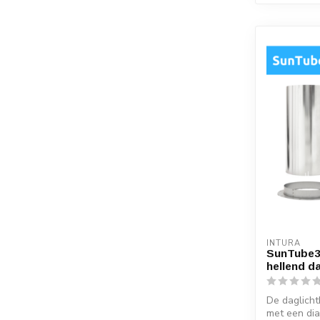
INTURA
SunTube35
hellend d
De daglicht
met een di