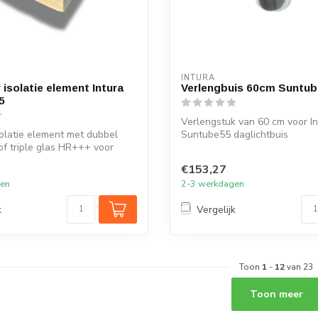
INTURA
isolatie element Intura
Verlengbuis 60cm Suntub
5
Verlengstuk van 60 cm voor In
solatie element met dubbel
Suntube55 daglichtbuis
f triple glas HR+++ voor
€153,27
gen
2-3 werkdagen
k
Vergelijk
Toon
1
-
12
van 23
Toon meer