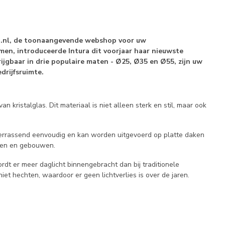
jn.nl, de toonaangevende webshop voor uw
n, introduceerde Intura dit voorjaar haar nieuwste
ijgbaar in drie populaire maten - Ø25, Ø35 en Ø55, zijn uw
drijfsruimte.
 kristalglas. Dit materiaal is niet alleen sterk en stil, maar ook
 verrassend eenvoudig en kan worden uitgevoerd op platte daken
izen en gebouwen.
dt er meer daglicht binnengebracht dan bij traditionele
iet hechten, waardoor er geen lichtverlies is over de jaren.