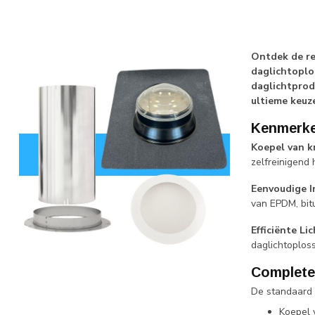
Ontdek de re
daglichtoplo
daglichtprod
ultieme keuze
Kenmerke
Koepel van kr
zelfreinigend
Eenvoudige In
van EPDM, bit
Efficiënte Li
daglichtoploss
Complete 
De standaard 
Koepel 