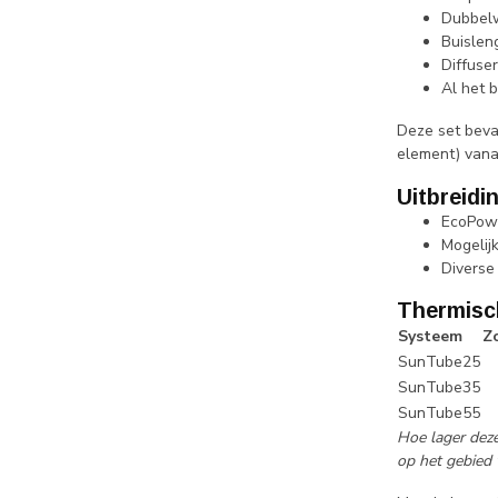
Dubbelw
Buislen
Diffuse
Al het 
Deze set bevat
element) vana
Uitbreidi
EcoPowe
Mogelij
Diverse
Thermisc
Systeem
Z
SunTube25
SunTube35
SunTube55
Hoe lager deze
op het gebied 