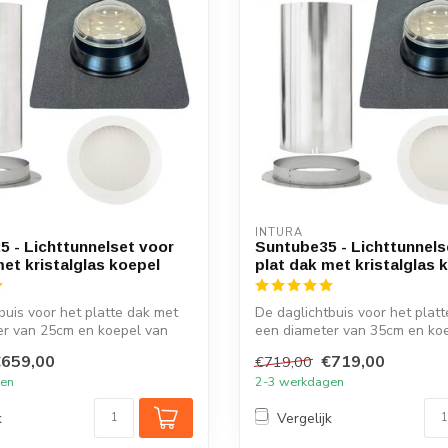
INTURA
 - Lichttunnelset voor
Suntube35 - Lichttunnels
met kristalglas koepel
plat dak met kristalglas 
buis voor het platte dak met
De daglichtbuis voor het plat
er van 25cm en koepel van
een diameter van 35cm en ko
kris...
€659,00
€719,00
€719,00
gen
2-3 werkdagen
k
Vergelijk