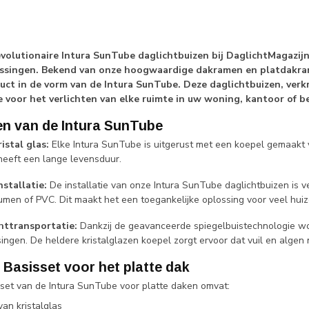
volutionaire Intura SunTube daglichtbuizen bij DaglichtMagazi
ssingen. Bekend van onze hoogwaardige dakramen en platdakrame
uct in de vorm van de Intura SunTube. Deze daglichtbuizen, verkr
 voor het verlichten van elke ruimte in uw woning, kantoor of be
n van de Intura SunTube
istal glas:
Elke Intura SunTube is uitgerust met een koepel gemaakt van
 heeft een lange levensduur.
stallatie:
De installatie van onze Intura SunTube daglichtbuizen is
umen of PVC. Dit maakt het een toegankelijke oplossing voor veel hu
chttransportatie:
Dankzij de geavanceerde spiegelbuistechnologie wor
ingen. De heldere kristalglazen koepel zorgt ervoor dat vuil en algen n
Basisset voor het platte dak
set van de Intura SunTube voor platte daken omvat:
van kristalglas