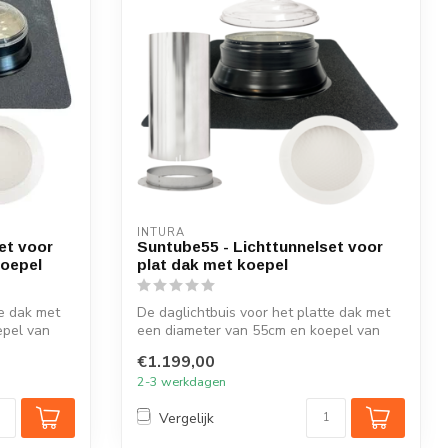
INTURA
et voor
Suntube55 - Lichttunnelset voor
koepel
plat dak met koepel
te dak met
De daglichtbuis voor het platte dak met
epel van
een diameter van 55cm en koepel van
kris...
€1.199,00
2-3 werkdagen
Vergelijk