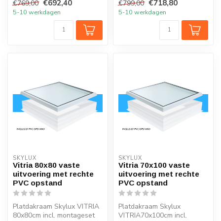
€692,40
€718,80
€769,00
€799,00
20/0...
5-10 werkdagen
5-10 werkdagen
SKYLUX
SKYLUX
Vitria 80x80 vaste
Vitria 70x100 vaste
uitvoering met rechte
uitvoering met rechte
PVC opstand
PVC opstand
Platdakraam Skylux VITRIA
Platdakraam Skylux
80x80cm incl. montageset
VITRIA70x100cm incl.