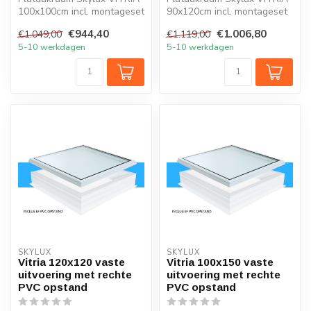
100x100cm incl. montageset
90x120cm incl. montageset
clips en rechte opstand 20/...
clips en rechte opstand
€944,40
€1.006,80
€1.049,00
€1.119,00
20/0...
5-10 werkdagen
5-10 werkdagen
SKYLUX
SKYLUX
Vitria 120x120 vaste
Vitria 100x150 vaste
uitvoering met rechte
uitvoering met rechte
PVC opstand
PVC opstand