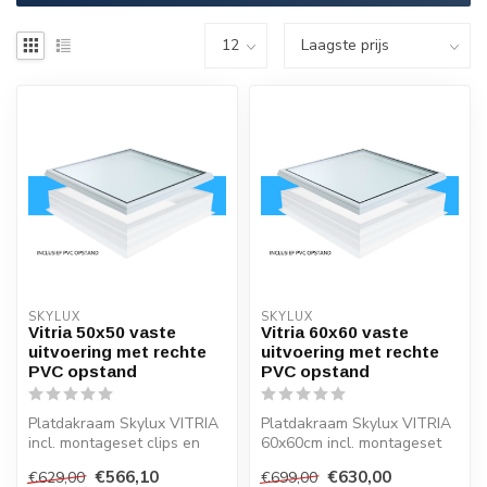
SKYLUX
SKYLUX
Vitria 50x50 vaste
Vitria 60x60 vaste
uitvoering met rechte
uitvoering met rechte
PVC opstand
PVC opstand
Platdakraam Skylux VITRIA
Platdakraam Skylux VITRIA
incl. montageset clips en
60x60cm incl. montageset
rechte opstand 20/00
clips en rechte opstand
€566,10
€630,00
€629,00
€699,00
20/0...