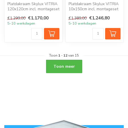
Platdakraam Skylux VITRIA
Platdakraam Skylux VITRIA
120x120cm incl. montageset
10x150cm incl. montageset
clips en rechte opstand 20...
clips en rechte opstand
€1.170,00
€1.246,80
€1.299,00
€1.389,00
20/0...
5-10 werkdagen
5-10 werkdagen
Toon
1
-
12
van 15
Toon meer