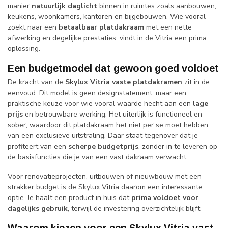
manier
natuurlijk daglicht
binnen in ruimtes zoals aanbouwen,
keukens, woonkamers, kantoren en bijgebouwen. Wie vooral
zoekt naar een
betaalbaar platdakraam
met een nette
afwerking en degelijke prestaties, vindt in de Vitria een prima
oplossing.
Een budgetmodel dat gewoon goed voldoet
De kracht van de
Skylux Vitria vaste platdakramen
zit in de
eenvoud. Dit model is geen designstatement, maar een
praktische keuze voor wie vooral waarde hecht aan een
lage
prijs
en betrouwbare werking. Het uiterlijk is functioneel en
sober, waardoor dit platdakraam het niet per se moet hebben
van een exclusieve uitstraling. Daar staat tegenover dat je
profiteert van een
scherpe budgetprijs
, zonder in te leveren op
de basisfuncties die je van een vast dakraam verwacht.
Voor renovatieprojecten, uitbouwen of nieuwbouw met een
strakker budget is de Skylux Vitria daarom een interessante
optie. Je haalt een product in huis dat
prima voldoet voor
dagelijks gebruik
, terwijl de investering overzichtelijk blijft.
Waarom kiezen voor een Skylux Vitria vast