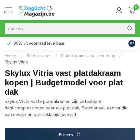
0
MENU
99% uit
voorraad
leverbaar
Aanb
8.7
Home
/
Platdakramen
/
Platdakraam vaste uitvoering
/
Skylux Vitria
Skylux Vitria vast platdakraam
kopen | Budgetmodel voor plat
dak
Skylux Vitria vaste platdakramen zijn betaalbare
daglichtoplossingen voor elk plat dak. Functioneel, eenvoudig
van design en aantrekkelijk geprijsd.
Filters