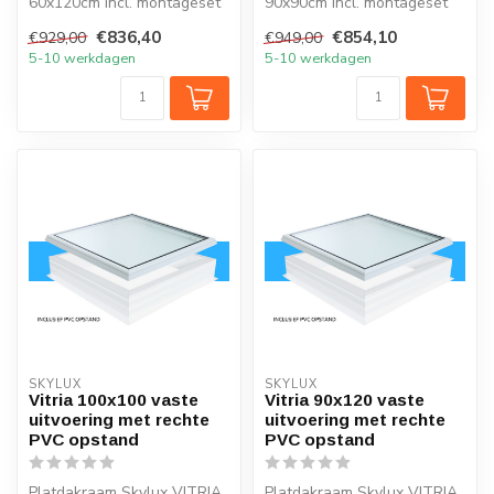
60x120cm incl. montageset
90x90cm incl. montageset
clips en rechte opstand
clips en rechte opstand
€836,40
€854,10
€929,00
€949,00
20/0...
20/00
5-10 werkdagen
5-10 werkdagen
SKYLUX
SKYLUX
Vitria 100x100 vaste
Vitria 90x120 vaste
uitvoering met rechte
uitvoering met rechte
PVC opstand
PVC opstand
Platdakraam Skylux VITRIA
Platdakraam Skylux VITRIA