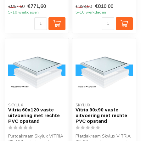
clips en rechte opstand
montageset clips en rechte
€771,60
€810,00
€857,50
€899,00
20/00
opstand 20/00
5-10 werkdagen
5-10 werkdagen
SKYLUX
SKYLUX
Vitria 60x120 vaste
Vitria 90x90 vaste
uitvoering met rechte
uitvoering met rechte
PVC opstand
PVC opstand
Platdakraam Skylux VITRIA
Platdakraam Skylux VITRIA