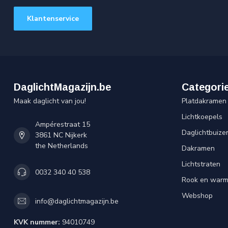
Klantenservice
DaglichtMagazijn.be
Categori
Maak daglicht van jou!
Platdakramen
Lichtkoepels
Ampérestraat 15
Daglichtbuize
3861 NC Nijkerk
the Netherlands
Dakramen
Lichtstraten
0032 340 40 538
Rook en warm
Webshop
info@daglichtmagazijn.be
KVK nummer:
94010749