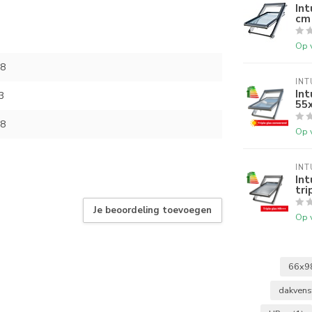
In
cm
Op 
8
INT
Int
3
55x
8
Op 
INT
Int
tri
Je beoordeling toevoegen
Op 
66x9
dakvens