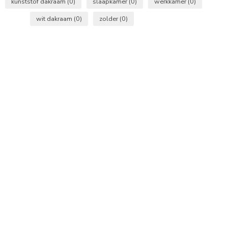
kunststof dakraam
(0)
slaapkamer
(0)
werkkamer
(0)
wit dakraam
(0)
zolder
(0)