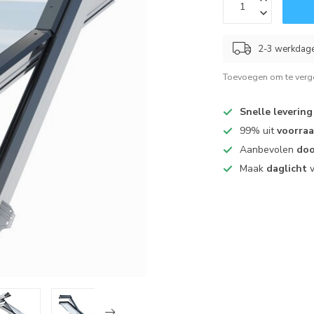
2-3 werkdag
Toevoegen om te verge
Snelle levering
99% uit
voorra
Aanbevolen
doo
Maak
daglicht
v