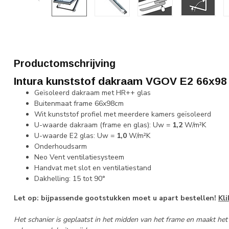
Productomschrijving
Intura kunststof dakraam VGOV E2 66x98
Geïsoleerd dakraam met HR++ glas
Buitenmaat frame 66x98cm
Wit kunststof profiel met meerdere kamers geïsoleerd
U-waarde dakraam (frame en glas): Uw =
1,2
W/m²K
U-waarde E2 glas: Uw =
1,0
W/m²K
Onderhoudsarm
Neo Vent ventilatiesysteem
Handvat met slot en ventilatiestand
Dakhelling:
15 tot 90°
Let op: bijpassende gootstukken moet u apart bestellen!
Kli
Het schanier is geplaatst in het midden van het frame en maakt het