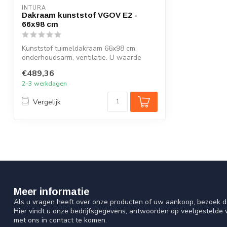
INTURA
Dakraam kunststof VGOV E2 -
66x98 cm
Kunststof tuimeldakraam 66x98 cm,
onderhoudsarm, ventilatie. U waarde
dakraam: U...
€489,36
2-3 werkdagen
Vergelijk
Meer informatie
Als u vragen heeft over onze producten of uw aankoop, bezoek d
Hier vindt u onze bedrijfsgegevens, antwoorden op veelgestelde
met ons in contact te komen.