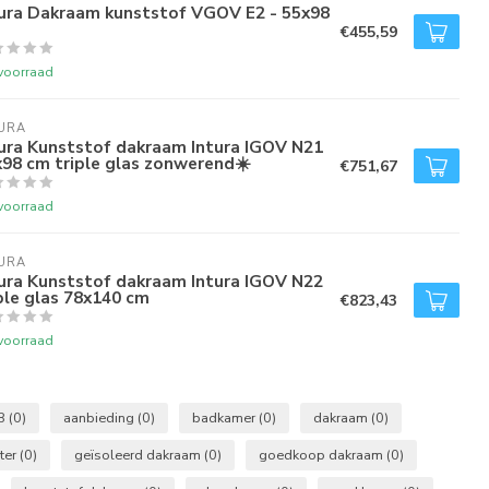
tura Dakraam kunststof VGOV E2 - 55x98
€455,59
voorraad
URA
ura Kunststof dakraam Intura IGOV N21
98 cm triple glas zonwerend☀️
€751,67
voorraad
URA
ura Kunststof dakraam Intura IGOV N22
ple glas 78x140 cm
€823,43
voorraad
8
(0)
aanbieding
(0)
badkamer
(0)
dakraam
(0)
ter
(0)
geïsoleerd dakraam
(0)
goedkoop dakraam
(0)