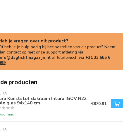
Heb je vragen over dit product?
Of heb je je hulp nodig bij het bestellen van dit product? Neem
dan contact op met onze support afdeling via
info@daglichtmagazijn.nl
of telefonisch
via +31 33 555 6
999
.
rde producten
URA
ura Kunststof dakraam Intura IGOV N22
ple glas 94x140 cm
€870,91
voorraad
URA