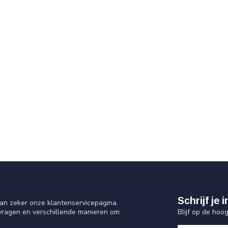
Schrijf je
an zeker onze klantenservicepagina.
Blijf op de hoo
 vragen en verschillende manieren om