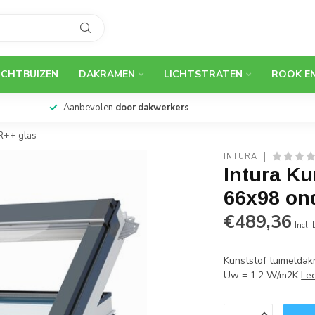
ICHTBUIZEN
DAKRAMEN
LICHTSTRATEN
ROOK E
Aanbevolen
door dakwerkers
R++ glas
INTURA
Intura K
66x98 on
€489,36
Incl.
Kunststof tuimeldak
Uw = 1,2 W/m2K
Le