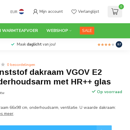
0
Mijn account
Verlanglijst
EUR
N WARMTEAFVOER
WEBSHOP
SALE
Maak
daglicht
van jou!
8.7
0 beoordelingen
unststof dakraam VGOV E2
derhoudsarm met HR++ glas
Op voorraad
 btw
raam 66x98 cm, onderhoudsarm, ventilatie. U waarde dakraam:
es meer
.