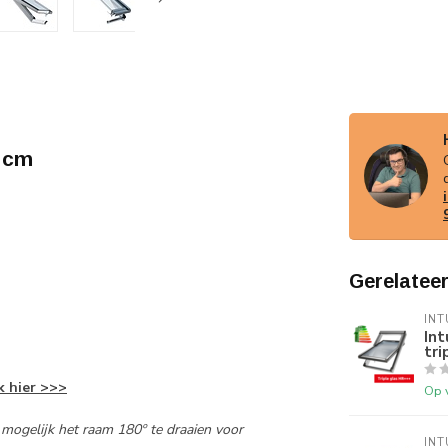
 cm
Gerelatee
INT
Int
tri
k hier >>>
Op 
 mogelijk het raam 180º te draaien voor
INT