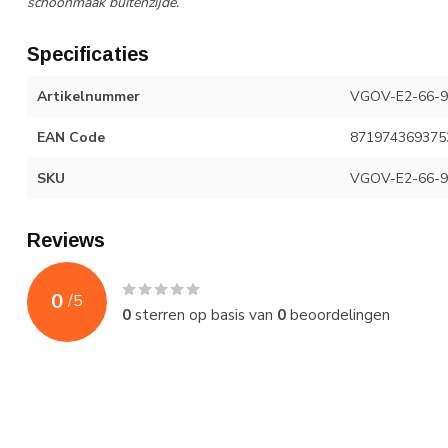
schoonmaak buitenzijde.
Specificaties
Artikelnummer
VGOV-E2-66-9
EAN Code
871974369375
SKU
VGOV-E2-66-9
Reviews
0
/
5
0
sterren op basis van
0
beoordelingen