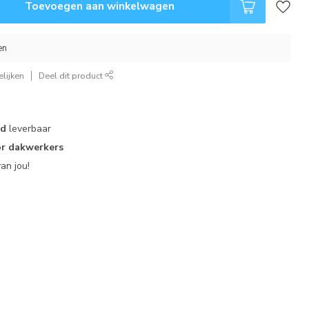
Toevoegen aan winkelwagen
en
lijken
Deel dit product
ad
leverbaar
r dakwerkers
an jou!