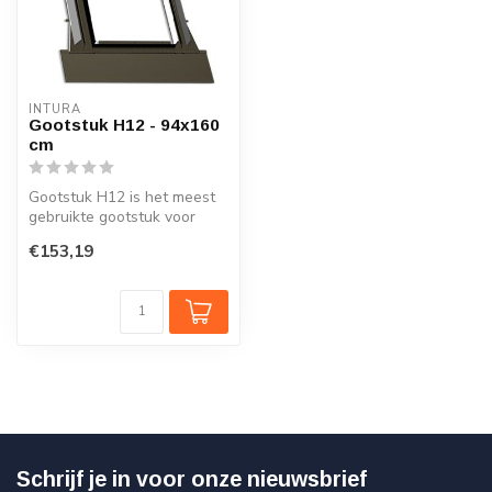
INTURA
Gootstuk H12 - 94x160
cm
Gootstuk H12 is het meest
gebruikte gootstuk voor
Nederlandse daken met
€153,19
dakpanne...
Schrijf je in voor onze nieuwsbrief