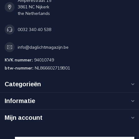
Ampérestraat 15
3861 NC Nijkerk
the Netherlands
0032 340 40 538
info@daglichtmagazijn.be
KVK nummer:
94010749
btw-nummer:
NL866602719B01
Categorieën
Informatie
Mijn account