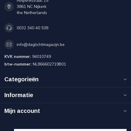
Ampérestraat 15
3861 NC Nijkerk
the Netherlands
0032 340 40 538
info@daglichtmagazijn.be
KVK nummer:
94010749
btw-nummer:
NL866602719B01
Categorieën
Informatie
Mijn account