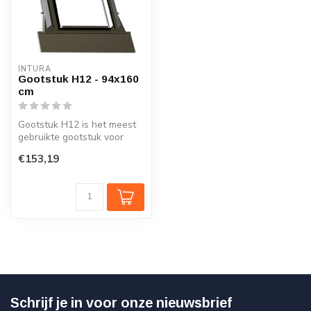
INTURA
Gootstuk H12 - 94x160
cm
Gootstuk H12 is het meest
gebruikte gootstuk voor
Nederlandse daken met
€153,19
dakpanne...
Schrijf je in voor onze nieuwsbrief