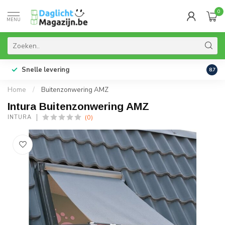
0
MENU
Snelle levering
99% 
8.7
Home
/
Buitenzonwering AMZ
Intura Buitenzonwering AMZ
(0)
INTURA