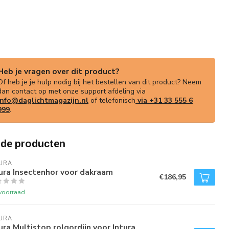
Heb je vragen over dit product?
Of heb je je hulp nodig bij het bestellen van dit product? Neem
dan contact op met onze support afdeling via
info@daglichtmagazijn.nl
of telefonisch
via +31 33 555 6
999
.
rde producten
URA
ura Insectenhor voor dakraam
€186,95
voorraad
URA
ura Multistop rolgordijn voor Intura