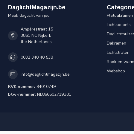
DaglichtMagazijn.be
Categori
Maak daglicht van jou!
Platdakramen
Lichtkoepels
Ampérestraat 15
Daglichtbuize
3861 NC Nijkerk
the Netherlands
Dakramen
Lichtstraten
0032 340 40 538
Rook en warm
Webshop
info@daglichtmagazijn.be
KVK nummer:
94010749
btw-nummer:
NL866602719B01