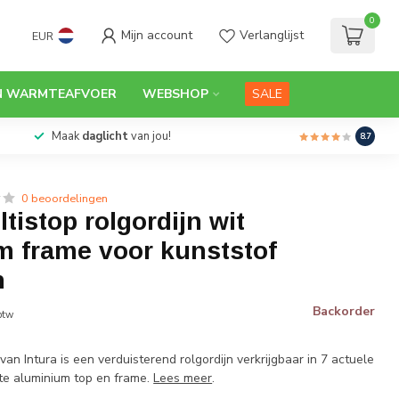
0
Mijn account
Verlanglijst
EUR
N WARMTEAFVOER
WEBSHOP
SALE
volen
door dakwerkers
Maak
daglic
8.7
0 beoordelingen
ltistop rolgordijn wit
m frame voor kunststof
n
Backorder
 btw
n Intura is een verduisterend rolgordijn verkrijgbaar in 7 actuele
te aluminium top en frame.
Lees meer
.