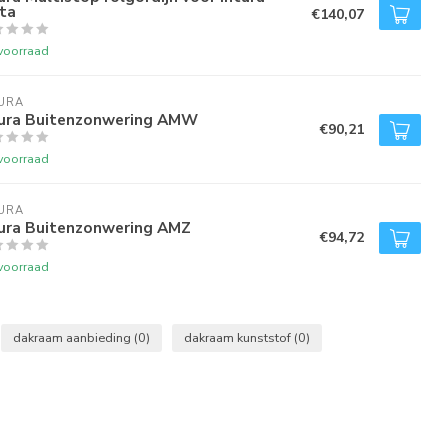
ta
€140,07
voorraad
URA
tura Buitenzonwering AMW
€90,21
voorraad
URA
tura Buitenzonwering AMZ
€94,72
voorraad
dakraam aanbieding
(0)
dakraam kunststof
(0)