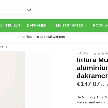
ICHTBUIZEN
DAKRAMEN
LICHTSTRATEN
ROOK E
99% uit
voorraad
leverbaar
Aanbe
akramen
INTURA
Intura Mu
aluminiu
dakrame
€147,07
Incl.
De Multistop D37W va
kleuren met een wit