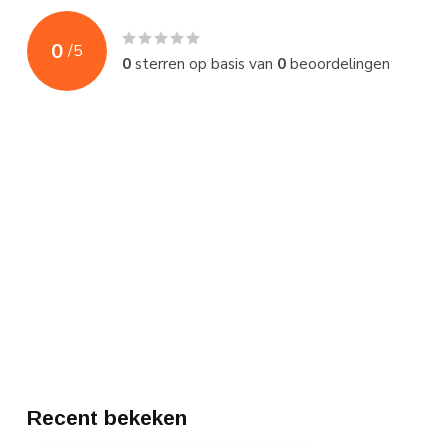
0
/
5
0
sterren op basis van
0
beoordelingen
Recent bekeken