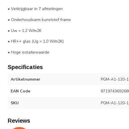
• Verkrijgbaar in 7 afmetingen
• Onderhoudsarm kunststof frame
• Uw = 1,2 W/m2K
• HR++ glas (Ug = 1,0 W/m2K)
• Hoge isolatiewaarde
Specificaties
Artikelnummer
PGM-A1-120-12
EAN Code
871974369268
SKU
PGM-A1-120-12
Reviews