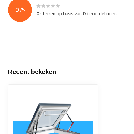
0
/
5
0
sterren op basis van
0
beoordelingen
Recent bekeken