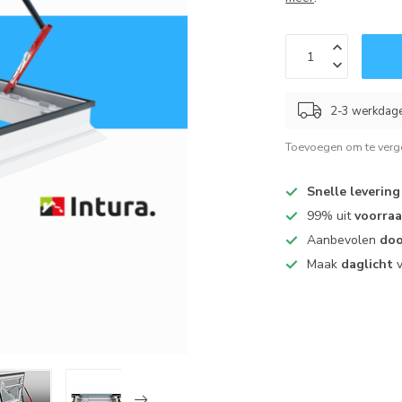
2-3 werkdag
Toevoegen om te verge
Snelle levering
99% uit
voorra
Aanbevolen
doo
Maak
daglicht
v