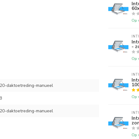
Int
60
Op 
INT
In
- z
Op 
INT
Int
10
0-daktoetreding-manueel
Op 
8
0-daktoetreding-manueel
INT
In
zo
Op 