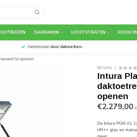
ICHTBUIZEN
DAKRAMEN
LICHTSTRATEN
ROOK E
Aanbevolen
door dakwerkers
manueel te openen
INTURA
Intura Pl
daktoetr
openen
€2.279,00
I
De Intura PGM A1 1
HR++ glas en manue
meer
.