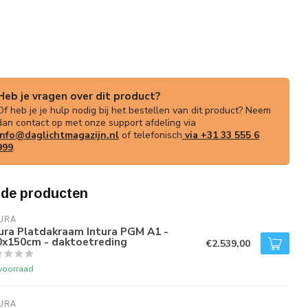
Heb je vragen over dit product?
Of heb je je hulp nodig bij het bestellen van dit product? Neem
dan contact op met onze support afdeling via
info@daglichtmagazijn.nl
of telefonisch
via +31 33 555 6
999
.
rde producten
URA
ura Platdakraam Intura PGM A1 -
0x150cm - daktoetreding
€2.539,00
voorraad
URA