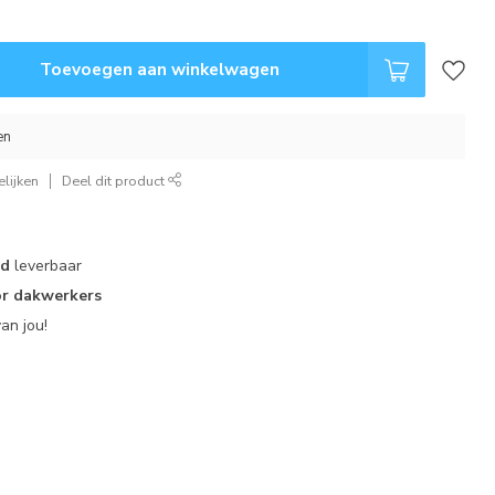
Toevoegen aan winkelwagen
en
lijken
Deel dit product
ad
leverbaar
r dakwerkers
an jou!