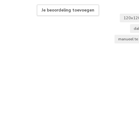
Je beoordeling toevoegen
120x12
da
manueel t