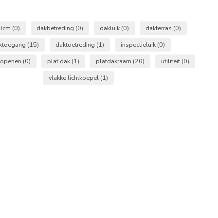
0cm
(0)
dakbetreding
(0)
dakluik
(0)
dakterras
(0)
ktoegang
(15)
daktoetreding
(1)
inspectieluik
(0)
e openen
(0)
plat dak
(1)
platdakraam
(20)
utiliteit
(0)
vlakke lichtkoepel
(1)