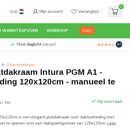
0
Mijn account
Verlanglijst
EUR
N WARMTEAFVOER
WEBSHOP
SALE
Maak
daglicht
van jou!
8.7
0 beoordelingen
atdakraam Intura PGM A1 -
eding 120x120cm - manueel te
Op voorraad
ncl. btw
20x120cm is een elegant platdakraam voor daktoetreding met
el te openen voor een daksparingsmaat van 120x120cm.
Lees