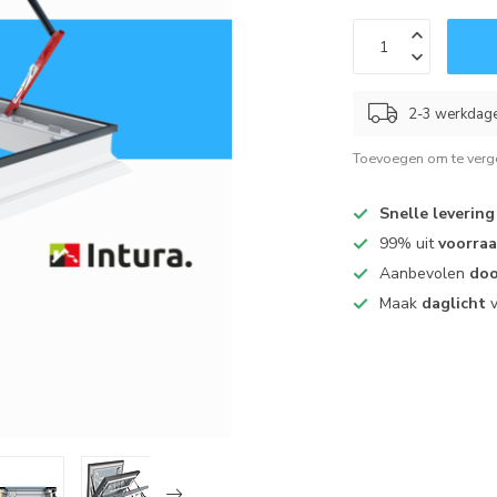
2-3 werkdag
Toevoegen om te verge
Snelle levering
99% uit
voorra
Aanbevolen
doo
Maak
daglicht
v