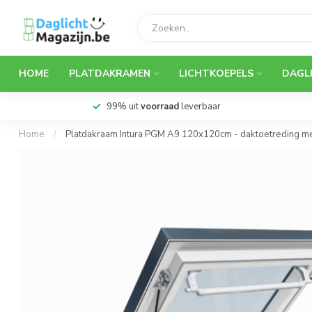
HOME
PLATDAKRAMEN
LICHTKOEPELS
DAGL
Snelle levering
Home
/
Platdakraam Intura PGM A9 120x120cm - daktoetreding m