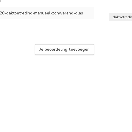
1
0-daktoetreding-manueel-zonwerend-glas
dakbetred
Je beoordeling toevoegen