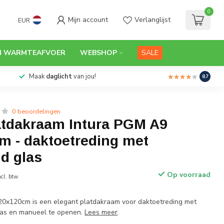
0
Mijn account
Verlanglijst
EUR
N WARMTEAFVOER
WEBSHOP
SALE
bevolen
door dakwerkers
Maak
dag
8.7
0 beoordelingen
latdakraam Intura PGM A9
m - daktoetreding met
d glas
Op voorraad
ncl. btw
20x120cm is een elegant platdakraam voor daktoetreding met
as en manueel te openen.
Lees meer
.