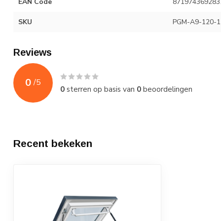
EAN Code
871974369283
SKU
PGM-A9-120-12
Reviews
0
/
5
0
sterren op basis van
0
beoordelingen
Recent bekeken