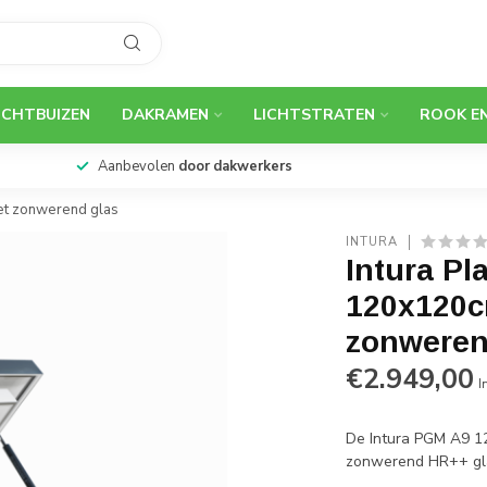
ICHTBUIZEN
DAKRAMEN
LICHTSTRATEN
ROOK E
99% uit
voorraad
leverbaar
Aan
et zonwerend glas
INTURA
Intura P
120x120c
zonweren
€2.949,00
I
De Intura PGM A9 1
zonwerend HR++ gl