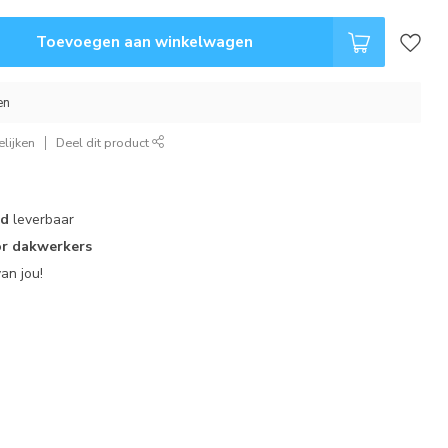
Toevoegen aan winkelwagen
en
lijken
Deel dit product
ad
leverbaar
r dakwerkers
an jou!