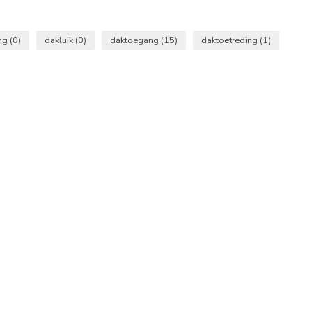
ing
(0)
dakluik
(0)
daktoegang
(15)
daktoetreding
(1)