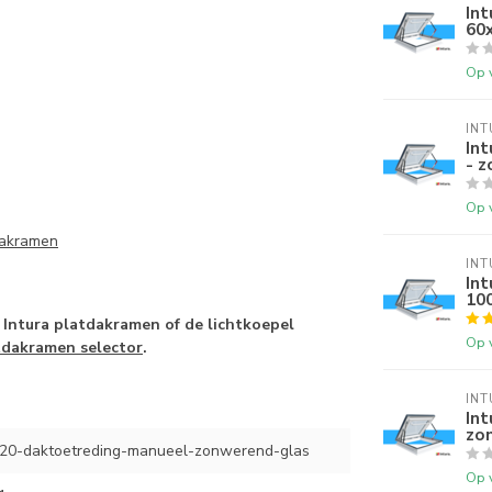
Int
60
Op 
INT
In
- z
Op 
dakramen
INT
Int
10
Intura platdakramen of de lichtkoepel
Op 
tdakramen selector
.
INT
In
zo
0-daktoetreding-manueel-zonwerend-glas
Op 