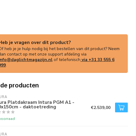
Heb je vragen over dit product?
Of heb je je hulp nodig bij het bestellen van dit product? Neem
dan contact op met onze support afdeling via
info@daglichtmagazijn.nl
of telefonisch
via +31 33 555 6
999
.
rde producten
URA
ura Platdakraam Intura PGM A1 -
0x150cm - daktoetreding
€2.539,00
voorraad
URA