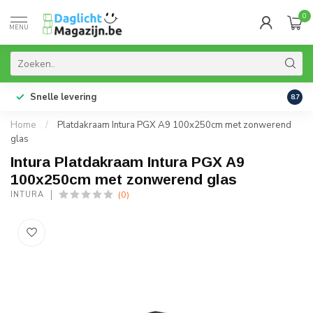
0
MENU
Snelle levering
99% 
8.7
Home
/
Platdakraam Intura PGX A9 100x250cm met zonwerend
glas
Intura Platdakraam Intura PGX A9
100x250cm met zonwerend glas
(0)
INTURA