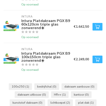
Op voorraad
INTURA
Intura Platdakraam PGX B9
60x120cm triple glas
€1.642,50
zonwerend☀️
Op voorraad
INTURA
Intura Platdakraam PGX B9
100x150cm triple glas
€2.249,00
zonwerend☀️
Op voorraad
100x250
(1)
bedrijfshal
(0)
dakraam aanbouw
(0)
dakraam uitbouw
(0)
HR++
(1)
kantoor
(0)
kunststof dakraam
(0)
lichtkoepel
(2)
plat dak
(1)