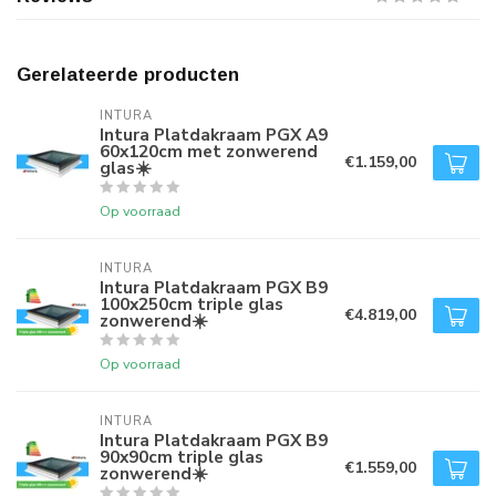
Gerelateerde producten
INTURA
Intura Platdakraam PGX A9
60x120cm met zonwerend
€1.159,00
glas☀️
Op voorraad
INTURA
Intura Platdakraam PGX B9
100x250cm triple glas
€4.819,00
zonwerend☀️
Op voorraad
INTURA
Intura Platdakraam PGX B9
90x90cm triple glas
€1.559,00
zonwerend☀️