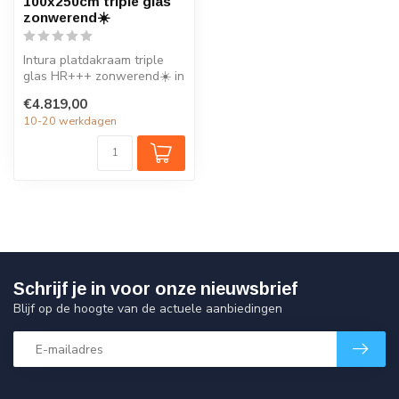
100x250cm triple glas
zonwerend☀️
Intura platdakraam triple
glas HR+++ zonwerend☀️ in
de maat 100x250cm is
€4.819,00
ideaal...
10-20 werkdagen
Schrijf je in voor onze nieuwsbrief
Blijf op de hoogte van de actuele aanbiedingen