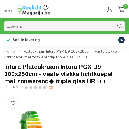
0
MENU
Snelle levering
99% 
8.7
Home
/
Platdakraam Intura PGX B9 100x250cm - vaste vlakke
lichtkoepel met zonwerend☀️ triple glas HR+++
Intura Platdakraam Intura PGX B9
100x250cm - vaste vlakke lichtkoepel
met zonwerend☀️ triple glas HR+++
(0)
INTURA