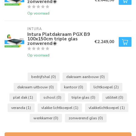
zonwerend☀️
Op voorraad
INTURA
Intura Platdakraam PGX B9
100x150cm triple glas
€2.249,00
zonwerend☀️
Op voorraad
bedrijfshal
(0)
dakraam aanbouw
(0)
dakraam uitbouw
(0)
kantoor
(0)
lichtkoepel
(2)
plat dak
(1)
school
(0)
triple glas
(0)
utiliteit
(0)
veranda
(1)
vlakke lichtkoepel
(1)
vlakkelichtkoepel
(1)
werkkamer
(0)
zonwerend glas
(0)