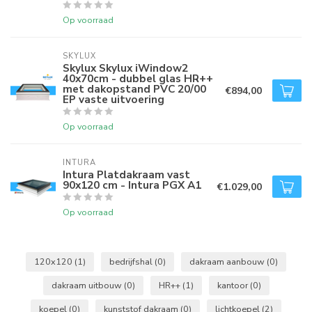
Op voorraad
SKYLUX
Skylux Skylux iWindow2
40x70cm - dubbel glas HR++
met dakopstand PVC 20/00
€894,00
EP vaste uitvoering
Op voorraad
INTURA
Intura Platdakraam vast
90x120 cm - Intura PGX A1
€1.029,00
Op voorraad
120x120
(1)
bedrijfshal
(0)
dakraam aanbouw
(0)
dakraam uitbouw
(0)
HR++
(1)
kantoor
(0)
koepel
(0)
kunststof dakraam
(0)
lichtkoepel
(2)