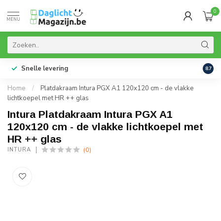
0
MENU
Snelle levering
99% 
8.7
Home
/
Platdakraam Intura PGX A1 120x120 cm - de vlakke
lichtkoepel met HR ++ glas
Intura Platdakraam Intura PGX A1
120x120 cm - de vlakke lichtkoepel met
HR ++ glas
(0)
INTURA