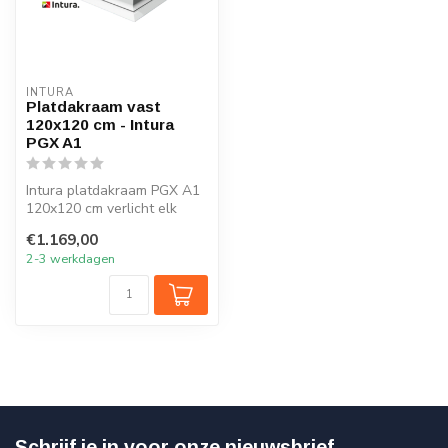
INTURA
Platdakraam vast
120x120 cm - Intura
PGX A1
Intura platdakraam PGX A1
120x120 cm verlicht elk
vertrek onder het platte dak
€1.169,00
m...
2-3 werkdagen
Schrijf je in voor onze nieuwsbrief