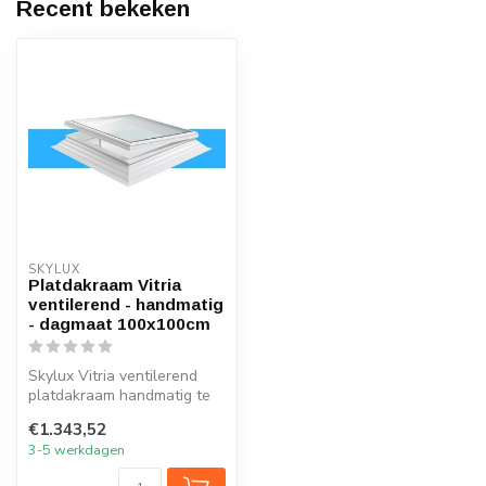
Recent bekeken
SKYLUX
Platdakraam Vitria
ventilerend - handmatig
- dagmaat 100x100cm
Skylux Vitria ventilerend
platdakraam handmatig te
openen met schuine
€1.343,52
dakopstand...
3-5 werkdagen