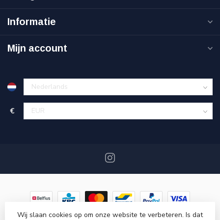
Informatie
Mijn account
€
Wij slaan cookies op om onze website te verbeteren. Is dat
© Copyright 2026 DaglichtMagazijn.be
- Powered by
Lightspeed
-