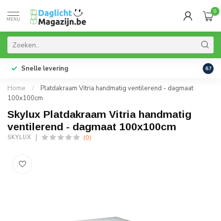
0
MENU
Snelle levering
99% 
8.7
Home
/
Platdakraam Vitria handmatig ventilerend - dagmaat
100x100cm
Skylux Platdakraam Vitria handmatig
ventilerend - dagmaat 100x100cm
(0)
SKYLUX