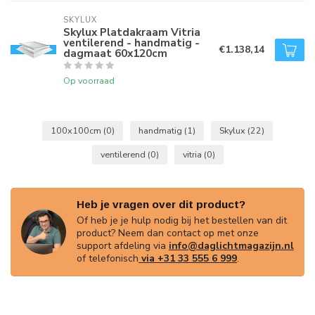
SKYLUX
Skylux Platdakraam Vitria
ventilerend - handmatig -
€1.138,14
dagmaat 60x120cm
Op voorraad
100x100cm
(0)
handmatig
(1)
Skylux
(22)
ventilerend
(0)
vitria
(0)
Heb je vragen over dit product?
Of heb je je hulp nodig bij het bestellen van dit
product? Neem dan contact op met onze
support afdeling via
info@daglichtmagazijn.nl
of telefonisch
via +31 33 555 6 999
.