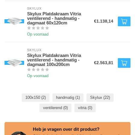
SKYLUX
Skylux Platdakraam Vitria
ventilerend - handmatig -
€1.138,14
dagmaat 60x120cm
Op voorraad
SKYLUX
Skylux Platdakraam Vitria
ventilerend - handmatig -
€2.563,81
dagmaat 100x200cm
Op voorraad
100x150
(2)
handmatig
(1)
Skylux
(22)
ventilerend
(0)
vitria
(0)
Heb je vragen over dit product?