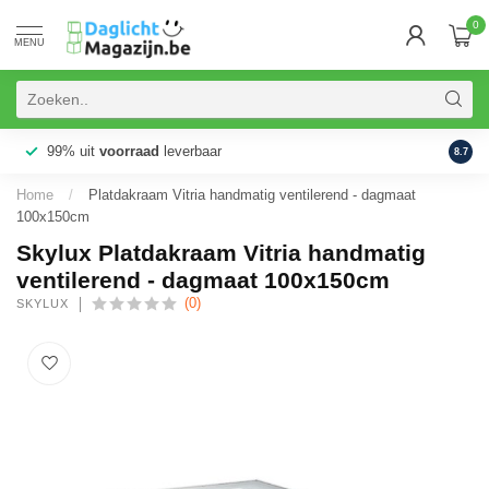
0
MENU
99% uit
voorraad
leverbaar
Aanb
8.7
Home
/
Platdakraam Vitria handmatig ventilerend - dagmaat
100x150cm
Skylux Platdakraam Vitria handmatig
ventilerend - dagmaat 100x150cm
(0)
SKYLUX