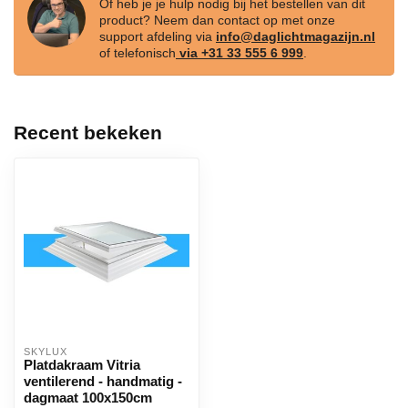
Of heb je je hulp nodig bij het bestellen van dit
product? Neem dan contact op met onze
support afdeling via
info@daglichtmagazijn.nl
of telefonisch
via +31 33 555 6 999
.
Recent bekeken
SKYLUX
Platdakraam Vitria
ventilerend - handmatig -
dagmaat 100x150cm