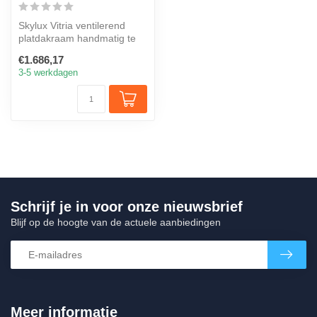
Skylux Vitria ventilerend
platdakraam handmatig te
openen met schuine
€1.686,17
dakopstand...
3-5 werkdagen
Schrijf je in voor onze nieuwsbrief
Blijf op de hoogte van de actuele aanbiedingen
Meer informatie