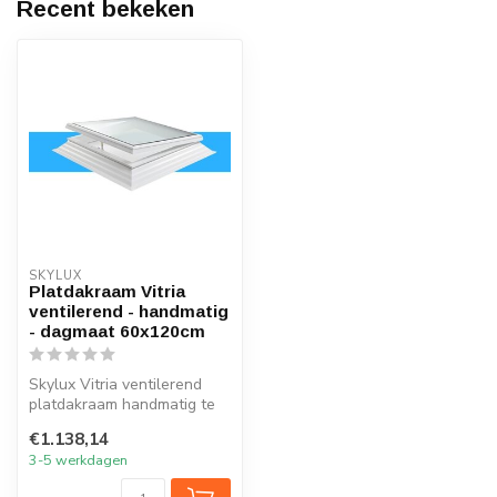
Recent bekeken
SKYLUX
Platdakraam Vitria
ventilerend - handmatig
- dagmaat 60x120cm
Skylux Vitria ventilerend
platdakraam handmatig te
openen met schuine
€1.138,14
dakopstand...
3-5 werkdagen