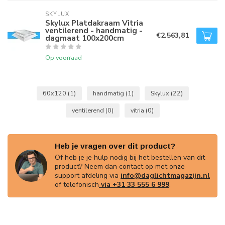
SKYLUX
Skylux Platdakraam Vitria
ventilerend - handmatig -
€2.563,81
dagmaat 100x200cm
Op voorraad
60x120
(1)
handmatig
(1)
Skylux
(22)
ventilerend
(0)
vitria
(0)
Heb je vragen over dit product?
Of heb je je hulp nodig bij het bestellen van dit
product? Neem dan contact op met onze
support afdeling via
info@daglichtmagazijn.nl
of telefonisch
via +31 33 555 6 999
.