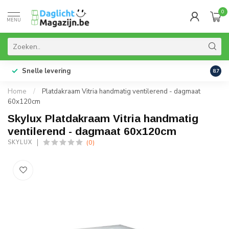
0
MENU
Snelle levering
99% 
8.7
Home
/
Platdakraam Vitria handmatig ventilerend - dagmaat
60x120cm
Skylux Platdakraam Vitria handmatig
ventilerend - dagmaat 60x120cm
(0)
SKYLUX