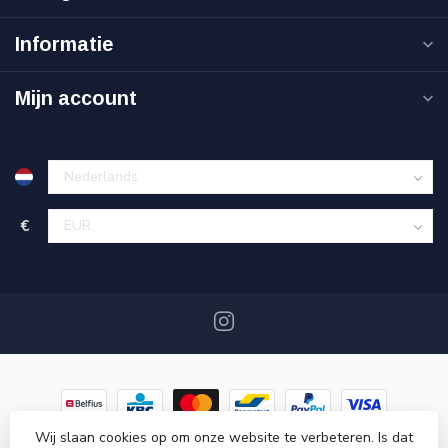
Informatie
Mijn account
€
Wij slaan cookies op om onze website te verbeteren. Is dat
© Copyright 2026 DaglichtMagazijn.be
- Powered by
Lightspeed
-