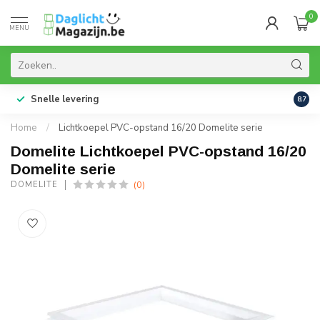
0
MENU
Snelle levering
99% 
8.7
Home
/
Lichtkoepel PVC-opstand 16/20 Domelite serie
Domelite Lichtkoepel PVC-opstand 16/20
Domelite serie
(0)
DOMELITE