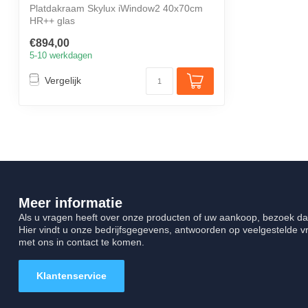
Platdakraam Skylux iWindow2 40x70cm
HR++ glas
€894,00
5-10 werkdagen
Vergelijk
Meer informatie
Als u vragen heeft over onze producten of uw aankoop, bezoek da
Hier vindt u onze bedrijfsgegevens, antwoorden op veelgestelde 
met ons in contact te komen.
Klantenservice