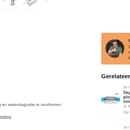
Gerelatee
SKY
Sky
gla
vas
ing en waterstagnatie te voorkomen
Op 
eiding
SKY