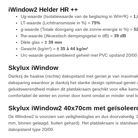
iWindow2 Helder HR ++
Ug-waarde (Isolatiewaarde van de beglazing in W/m²K) =
1,
LT-waarde (Lichttransmissie in %) =
75%
g-waarde (Totale doorgang van de zonne-energie in %) =
5
Rw-waarde (Akoestisch dempingsgetal in dB) =
39 dB
Dikte glas =
± 39 mm
Gewicht (kg/m²) =
±
35 à 44 kg/m²
Urc-waarde geassembleerd geheel met PVC opstand 20/00
Skylux iWindow
Dankzij de haakse (rechte) dakopstand met geniet je van maximale 
daksparing waardoor je dankzij het slanke design optimaal geniet 
geluidswerendheid maken dit platdakraam geschikt voor elke kamer
comfortabel de winter en zomer door komt omdat er minder snel 
Skylux iWindow2 40x70cm met geïsoleer
De iWindow2 is voorzien van veiligheidsglas en dus doorvalveilig.
mm, binnen gelaagd, buiten gehard). Het platdakraam is standaar
dakopstand type 20/00.