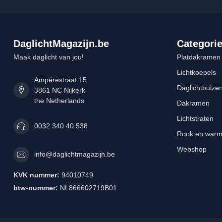
DaglichtMagazijn.be
Categori
Maak daglicht van jou!
Platdakramen
Lichtkoepels
Ampérestraat 15
Daglichtbuize
3861 NC Nijkerk
the Netherlands
Dakramen
Lichtstraten
0032 340 40 538
Rook en warm
Webshop
info@daglichtmagazijn.be
KVK nummer:
94010749
btw-nummer:
NL866602719B01