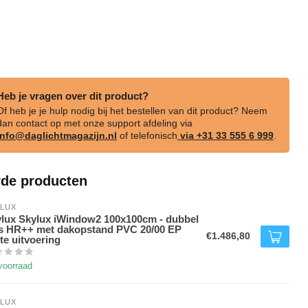
Heb je vragen over dit product?
Of heb je je hulp nodig bij het bestellen van dit product? Neem
dan contact op met onze support afdeling via
info@daglichtmagazijn.nl
of telefonisch
via +31 33 555 6 999
.
rde producten
LUX
lux Skylux iWindow2 100x100cm - dubbel
s HR++ met dakopstand PVC 20/00 EP
€1.486,80
te uitvoering
voorraad
LUX