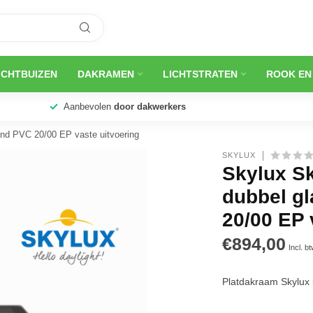
ICHTBUIZEN
DAKRAMEN
LICHTSTRATEN
ROOK EN
Aanbevolen
door dakwerkers
nd PVC 20/00 EP vaste uitvoering
SKYLUX
Skylux S
dubbel g
20/00 EP 
€894,00
Incl. b
Platdakraam Skylu