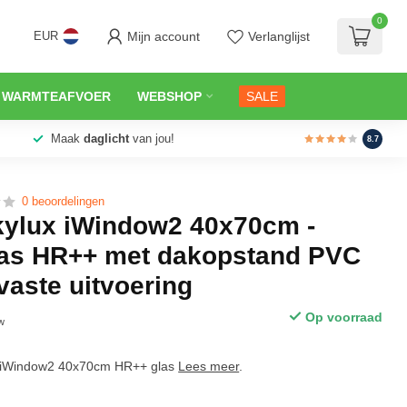
0
Mijn account
Verlanglijst
EUR
 WARMTEAFVOER
WEBSHOP
SALE
Maak
daglicht
van jou!
8.7
0 beoordelingen
kylux iWindow2 40x70cm -
las HR++ met dakopstand PVC
vaste uitvoering
Op voorraad
tw
x iWindow2 40x70cm HR++ glas
Lees meer
.