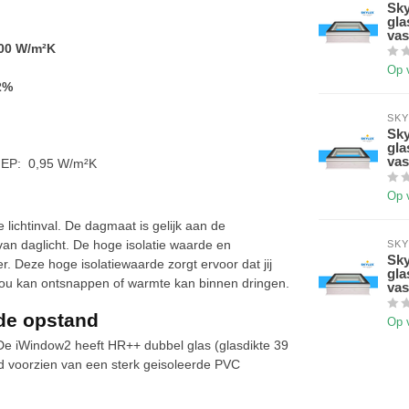
Sky
gla
vas
00 W
/
m²K
Op 
2%
SKY
Sky
gla
vas
 EP: 0,95 W/m²K
Op 
lichtinval. De dagmaat is gelijk aan de
van daglicht. De hoge isolatie waarde en
SKY
Sky
. Deze hoge isolatiewaarde zorgt ervoor dat jij
gla
kou kan ontsnappen of warmte kan binnen dringen.
vas
de opstand
Op 
 De iWindow2 heeft HR++ dubbel glas (glasdikte 39
d voorzien van een sterk geisoleerde PVC