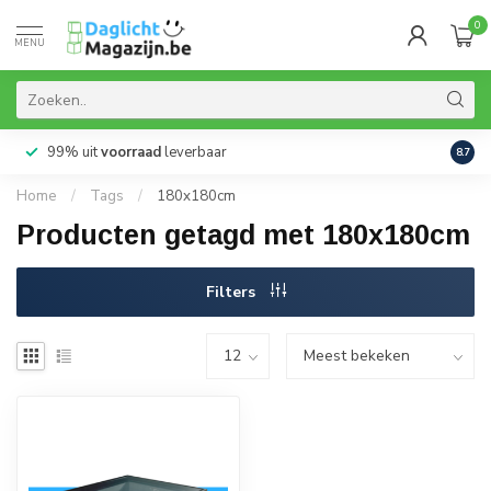
0
MENU
99% uit
voorraad
leverbaar
Aanb
8.7
Home
/
Tags
/
180x180cm
Producten getagd met 180x180cm
Filters