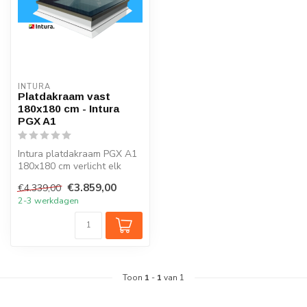
INTURA
Platdakraam vast
180x180 cm - Intura
PGX A1
Intura platdakraam PGX A1
180x180 cm verlicht elk
vertrek onder het platte dak
€3.859,00
€4.339,00
m...
2-3 werkdagen
Toon
1
-
1
van 1