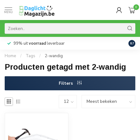
0
MENU
99% uit
voorraad
leverbaar
Aanb
8.7
Home
/
Tags
/
2-wandig
Producten getagd met 2-wandig
Filters