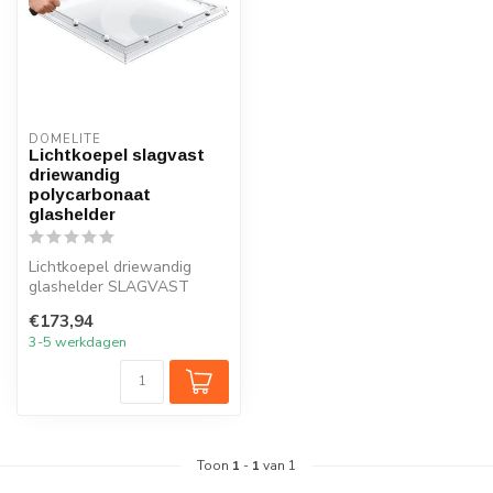
DOMELITE
Lichtkoepel slagvast
driewandig
polycarbonaat
glashelder
Lichtkoepel driewandig
glashelder SLAGVAST
POLYCARBONAAT te koop
€173,94
in 20 maten. Sn...
3-5 werkdagen
Toon
1
-
1
van 1