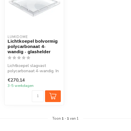
LUMIDOME
Lichtkoepel bolvormig
polycarbonaat 4-
wandig - glashelder
Lichtkoepel slagvast
polycarbonaat 4-wandig. In
bijna 50 afmetingen
€270,14
beschikbaar.
3-5 werkdagen
Toon
1
-
1
van 1