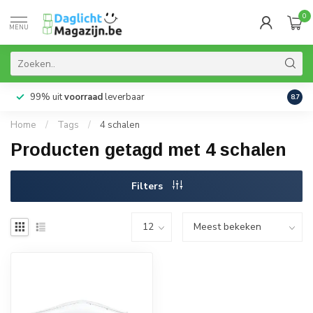
0
MENU
99% uit
voorraad
leverbaar
Aanb
8.7
Home
/
Tags
/
4 schalen
Producten getagd met 4 schalen
Filters