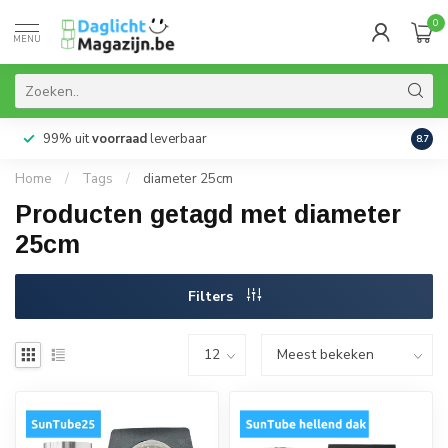
0
MENU
99% uit
voorraad
leverbaar
Aanb
8.7
Home
/
Tags
/
diameter 25cm
Producten getagd met diameter
25cm
Filters