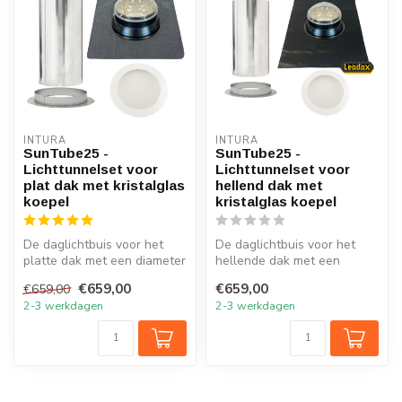
INTURA
INTURA
SunTube25 -
SunTube25 -
Lichttunnelset voor
Lichttunnelset voor
plat dak met kristalglas
hellend dak met
koepel
kristalglas koepel
De daglichtbuis voor het
De daglichtbuis voor het
platte dak met een diameter
hellende dak met een
van 25cm en koepel van
diameter van 25cm en
€659,00
€659,00
€659,00
kris...
koepel van kr...
2-3 werkdagen
2-3 werkdagen