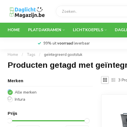
HOME
PLATDAKRAMEN
LICHTKOEPELS
DAGL
99% uit
voorraad
leverbaar
Home
/
Tags
/
geïntegreerd gootstuk
Producten getagd met geïnteg
3
Pro
Merken
Alle merken
Intura
Prijs