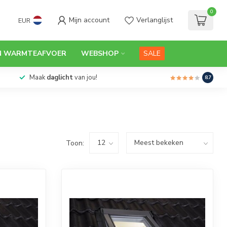
0
Mijn account
Verlanglijst
EUR
N WARMTEAFVOER
WEBSHOP
SALE
Maak
daglicht
van jou!
8.7
Toon: