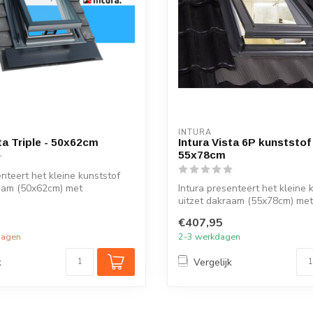
INTURA
ta Triple - 50x62cm
Intura Vista 6P kunststof 
55x78cm
enteert het kleine kunststof
raam (50x62cm) met
Intura presenteert het kleine 
..
uitzet dakraam (55x78cm) met
geïntegreer...
€407,95
dagen
2-3 werkdagen
k
Vergelijk