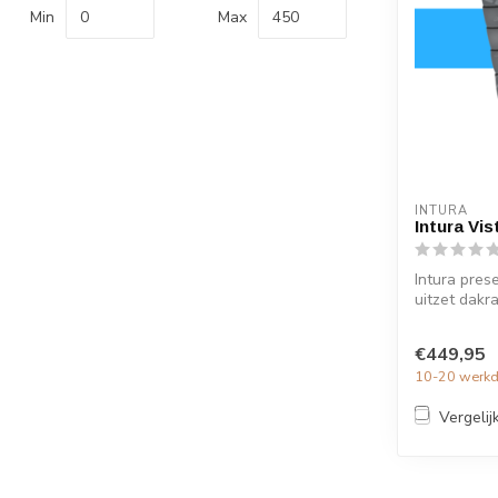
Min
Max
INTURA
Intura Vis
Intura pres
uitzet dak
geïntegreer.
€449,95
10-20 werk
Vergelij