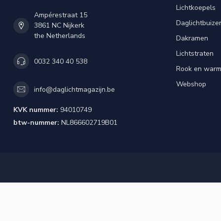
Lichtkoepels
Ampérestraat 15
Daglichtbuize
3861 NC Nijkerk
the Netherlands
Dakramen
Lichtstraten
0032 340 40 538
Rook en warm
Webshop
info@daglichtmagazijn.be
KVK nummer:
94010749
btw-nummer:
NL866602719B01