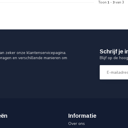
Toon
1
-
3
van 3
Schrijf je
an zeker onze klantenservicepagina.
Blijf op de hoo
 vragen en verschillende manieren om
eën
Informatie
Over ons