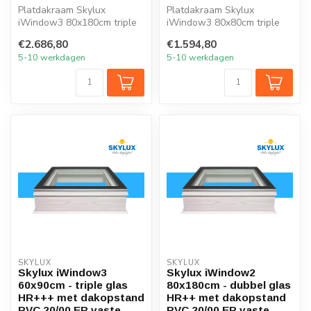
Platdakraam Skylux
Platdakraam Skylux
iWindow3 80x180cm triple
iWindow3 80x80cm triple
glas HR+++
glas HR+++
€2.686,80
€1.594,80
5-10 werkdagen
5-10 werkdagen
SKYLUX
SKYLUX
Skylux iWindow3
Skylux iWindow2
60x90cm - triple glas
80x180cm - dubbel glas
HR+++ met dakopstand
HR++ met dakopstand
PVC 20/00 EP vaste
PVC 20/00 EP vaste