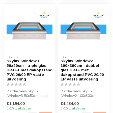
SKYLUX
SKYLUX
Skylux iWindow3
Skylux iWindow2
50x50cm - triple glas
100x300cm - dubbel
HR+++ met dakopstand
glas HR++ met
PVC 20/00 EP vaste
dakopstand PVC 20/00
uitvoering
EP vaste uitvoering
Platdakraam Skylux
Platdakraam Skylux
iWindow3 50x50cm triple
iWindow2 100x300cm
glas HR+++
HR++ glas
€1.194,00
€4.434,00
5-10 werkdagen
5-10 werkdagen