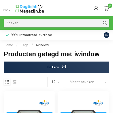
0
MENU
99% uit
voorraad
leverbaar
Aanb
8.7
Home
/
Tags
/
iwindow
Producten getagd met iwindow
Filters