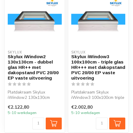
SKYLUX
SKYLUX
Skylux iWindow2
Skylux iWindow3
130x130cm - dubbel
100x100cm - triple glas
glas HR++ met
HR+++ met dakopstand
dakopstand PVC 20/00
PVC 20/00 EP vaste
EP vaste uitvoering
uitvoering
Platdakraam Skylux
Platdakraam Skylux
iWindow2 130x130cm
iWindow3 100x100cm triple
HR++ glas
glas HR+++
€2.122,80
€2.002,80
5-10 werkdagen
5-10 werkdagen