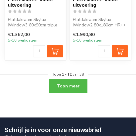
uitvoering
uitvoering
Platdakraam Skylux
Platdakraam Skylux
iWindow3 60x90cm triple
iWindow2 80x180cm HR++
glas HR+++
glas
€1.362,00
€1.990,80
5-10 werkdagen
5-10 werkdagen
Toon
1
-
12
van 38
Toon meer
Schrijf je in voor onze nieuwsbrief