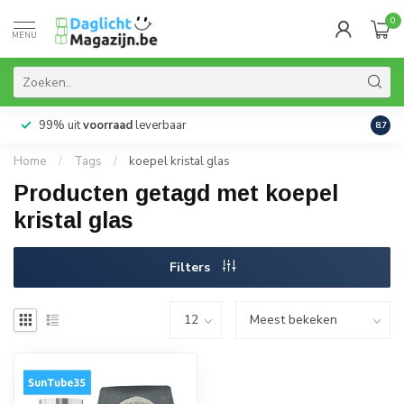
0
MENU
99% uit
voorraad
leverbaar
Aanb
8.7
Home
/
Tags
/
koepel kristal glas
Producten getagd met koepel
kristal glas
Filters