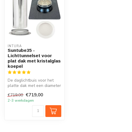
INTURA
Suntube35 -
Lichttunnelset voor
plat dak met kristalglas
koepel
De daglichtbuis voor het
platte dak met een diameter
van 35cm en koepel van
€719,00
€719,00
kris...
2-3 werkdagen