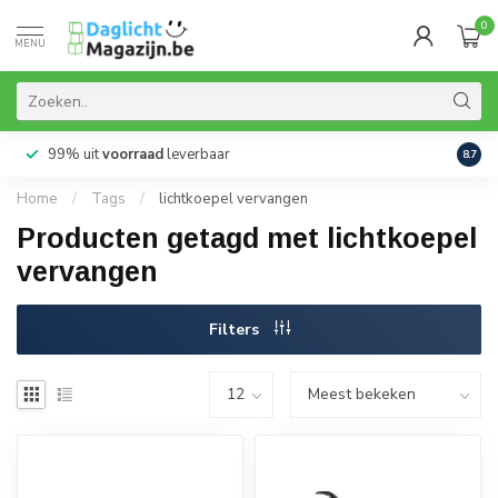
0
MENU
99% uit
voorraad
leverbaar
Aanb
8.7
Home
/
Tags
/
lichtkoepel vervangen
Producten getagd met lichtkoepel
vervangen
Filters