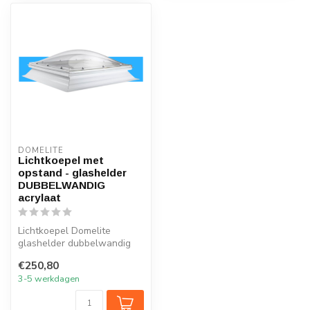
DOMELITE
Lichtkoepel met
opstand - glashelder
DUBBELWANDIG
acrylaat
Lichtkoepel Domelite
glashelder dubbelwandig
acrylaat INCLUSIEF
€250,80
standaard PVC op...
3-5 werkdagen