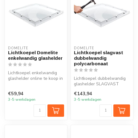
DOMELITE
DOMELITE
Lichtkoepel Domelite
Lichtkoepel slagvast
enkelwandig glashelder
dubbelwandig
polycarbonaat
Lichtkoepel enkelwandig
glashelder online te koop in
Lichtkoepel dubbelwandig
20 maten. Snelle levering
glashelder SLAGVAST
e...
POLYCARBONAAT te koop
€59,94
€143,94
in 20 maten. ...
3-5 werkdagen
3-5 werkdagen