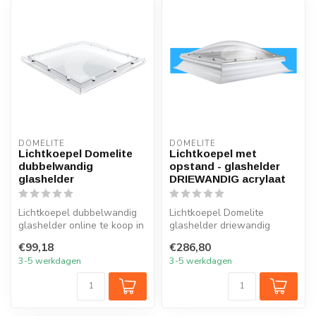
DOMELITE
DOMELITE
Lichtkoepel Domelite
Lichtkoepel met
dubbelwandig
opstand - glashelder
glashelder
DRIEWANDIG acrylaat
Lichtkoepel dubbelwandig
Lichtkoepel Domelite
glashelder online te koop in
glashelder driewandig
20 maten. LSnelle levering...
acrylaat INCLUSIEF
€99,18
€286,80
standaard PVC opst...
3-5 werkdagen
3-5 werkdagen