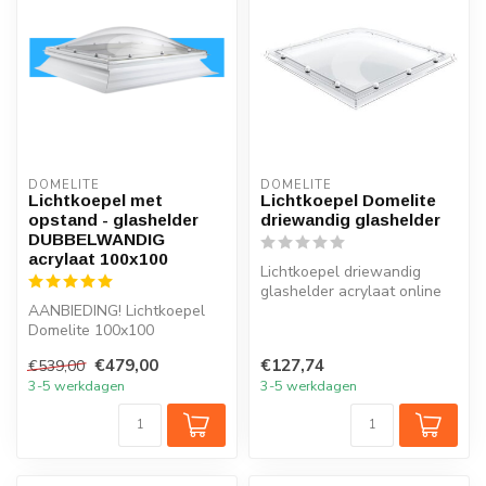
DOMELITE
DOMELITE
Lichtkoepel met
Lichtkoepel Domelite
opstand - glashelder
driewandig glashelder
DUBBELWANDIG
acrylaat 100x100
Lichtkoepel driewandig
glashelder acrylaat online
AANBIEDING! Lichtkoepel
te koop in 20 maten.
Domelite 100x100
Lichtkoep...
glashelder dubbelwandig
€479,00
€127,74
€539,00
acrylaat INCLUS...
3-5 werkdagen
3-5 werkdagen