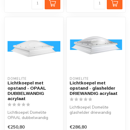
DOMELITE
DOMELITE
Lichtkoepel met
Lichtkoepel met
opstand - OPAAL
opstand - glashelder
DUBBELWANDIG
DRIEWANDIG acrylaat
acrylaat
Lichtkoepel Domelite
Lichtkoepel Domelite
glashelder driewandig
OPAAL dubbelwandig
acrylaat INCLUSIEF
acrylaat INCLUSIEF
standaard PVC opst...
€250,80
€286,80
standaard PVC opstand...