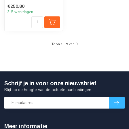
acrylaat INCLUSIEF
€250,80
standaard PVC op...
3-5 werkdagen
Toon
1
-
9
van 9
Schrijf je in voor onze nieuwsbrief
Blijf op de hoogte van de actuele aanbiedingen
Meer informatie