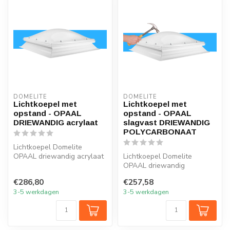
DOMELITE
DOMELITE
Lichtkoepel met
Lichtkoepel met
opstand - OPAAL
opstand - OPAAL
DRIEWANDIG acrylaat
slagvast DRIEWANDIG
POLYCARBONAAT
Lichtkoepel Domelite
OPAAL driewandig acrylaat
Lichtkoepel Domelite
INCLUSIEF standaard PVC
OPAAL driewandig
opstand S...
polycarbonaat slagvast
€286,80
€257,58
INCLUSIEF standaard...
3-5 werkdagen
3-5 werkdagen