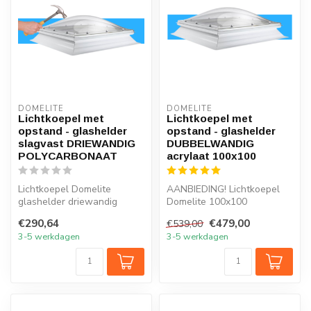
DOMELITE
DOMELITE
Lichtkoepel met
Lichtkoepel met
opstand - glashelder
opstand - glashelder
slagvast DRIEWANDIG
DUBBELWANDIG
POLYCARBONAAT
acrylaat 100x100
Lichtkoepel Domelite
AANBIEDING! Lichtkoepel
glashelder driewandig
Domelite 100x100
polycarbonaat slagvast
glashelder dubbelwandig
€290,64
€479,00
€539,00
INCLUSIEF stan...
acrylaat INCLUS...
3-5 werkdagen
3-5 werkdagen