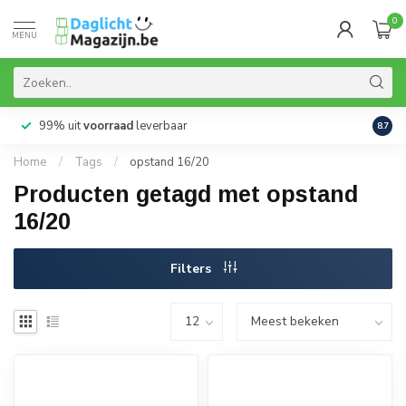
0
MENU
99% uit
voorraad
leverbaar
Aanb
8.7
Home
/
Tags
/
opstand 16/20
Producten getagd met opstand
16/20
Filters