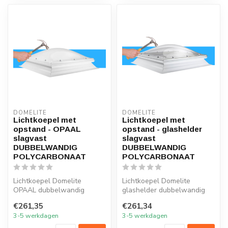
DOMELITE
DOMELITE
Lichtkoepel met
Lichtkoepel met
opstand - OPAAL
opstand - glashelder
slagvast
slagvast
DUBBELWANDIG
DUBBELWANDIG
POLYCARBONAAT
POLYCARBONAAT
Lichtkoepel Domelite
Lichtkoepel Domelite
OPAAL dubbelwandig
glashelder dubbelwandig
polycarbonaat slagvast
polycarbonaat slagvast
€261,35
€261,34
INCLUSIEF standaa...
INCLUSIEF st...
3-5 werkdagen
3-5 werkdagen