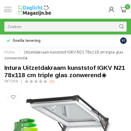
0
MENU
Snelle levering
99% 
8.7
Home
/
Uitzetdakraam kunststof IGKV N21 78x118 cm triple glas
zonwerend☀️
Intura Uitzetdakraam kunststof IGKV N21
78x118 cm triple glas zonwerend☀️
(0)
INTURA