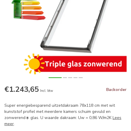
€1.243,65
Backorder
Incl. btw
Super energiebesparend uitzetdakraam 78x118 cm met wit
kunststof profiel met meerdere kamers schuim gevuld en
zonwerend☀️ glas. U waarde dakraam: Uw = 0,86 W/m2K
Lees
meer
.