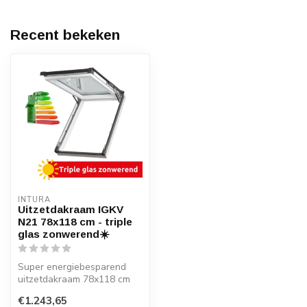
Recent bekeken
INTURA
Uitzetdakraam IGKV
N21 78x118 cm - triple
glas zonwerend☀️
Super energiebesparend
uitzetdakraam 78x118 cm
met wit kunststof profiel
€1.243,65
met mee...