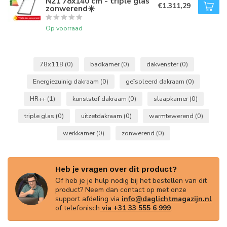
N21 78x140 cm - triple glas
€1.311,29
zonwerend☀️
Op voorraad
78x118
(0)
badkamer
(0)
dakvenster
(0)
Energiezuinig dakraam
(0)
geïsoleerd dakraam
(0)
HR++
(1)
kunststof dakraam
(0)
slaapkamer
(0)
triple glas
(0)
uitzetdakraam
(0)
warmtewerend
(0)
werkkamer
(0)
zonwerend
(0)
Heb je vragen over dit product?
Of heb je je hulp nodig bij het bestellen van dit
product? Neem dan contact op met onze
support afdeling via
info@daglichtmagazijn.nl
of telefonisch
via +31 33 555 6 999
.