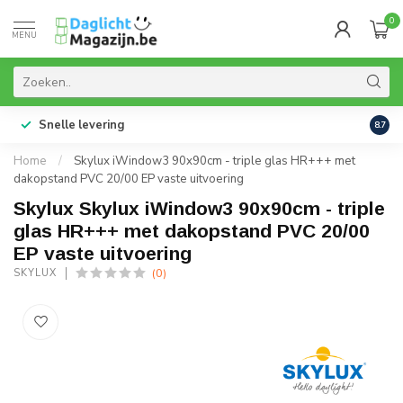
0
MENU
Snelle levering
99% 
8.7
Home
/
Skylux iWindow3 90x90cm - triple glas HR+++ met
dakopstand PVC 20/00 EP vaste uitvoering
Skylux Skylux iWindow3 90x90cm - triple
glas HR+++ met dakopstand PVC 20/00
EP vaste uitvoering
(0)
SKYLUX