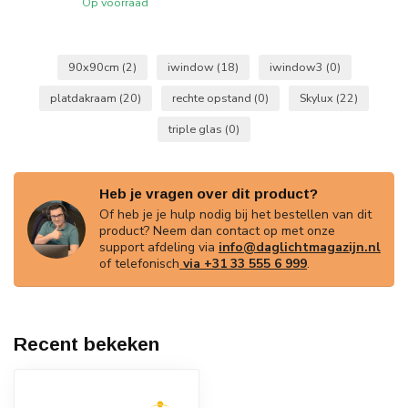
Op voorraad
90x90cm
(2)
iwindow
(18)
iwindow3
(0)
platdakraam
(20)
rechte opstand
(0)
Skylux
(22)
triple glas
(0)
Heb je vragen over dit product?
Of heb je je hulp nodig bij het bestellen van dit
product? Neem dan contact op met onze
support afdeling via
info@daglichtmagazijn.nl
of telefonisch
via +31 33 555 6 999
.
Recent bekeken