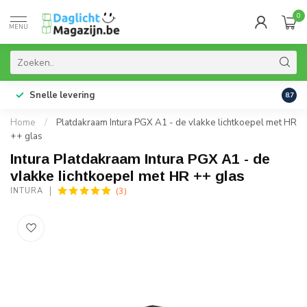
0
MENU
Snelle levering
99% 
8.7
Home
/
Platdakraam Intura PGX A1 - de vlakke lichtkoepel met HR
++ glas
Intura Platdakraam Intura PGX A1 - de
vlakke lichtkoepel met HR ++ glas
(3)
INTURA