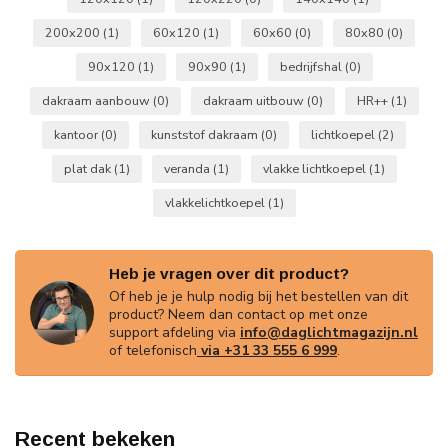
200x200
(1)
60x120
(1)
60x60
(0)
80x80
(0)
90x120
(1)
90x90
(1)
bedrijfshal
(0)
dakraam aanbouw
(0)
dakraam uitbouw
(0)
HR++
(1)
kantoor
(0)
kunststof dakraam
(0)
lichtkoepel
(2)
plat dak
(1)
veranda
(1)
vlakke lichtkoepel
(1)
vlakkelichtkoepel
(1)
Heb je vragen over dit product?
Of heb je je hulp nodig bij het bestellen van dit
product? Neem dan contact op met onze
support afdeling via
info@daglichtmagazijn.nl
of telefonisch
via +31 33 555 6 999
.
Recent bekeken