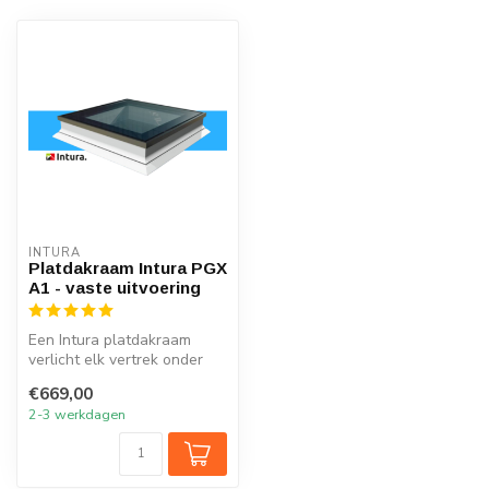
INTURA
Platdakraam Intura PGX
A1 - vaste uitvoering
Een Intura platdakraam
verlicht elk vertrek onder
het platte dak met natuurlijk
€669,00
...
2-3 werkdagen