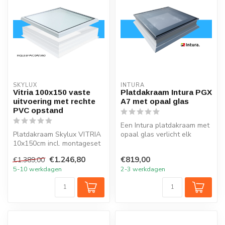
SKYLUX
INTURA
Vitria 100x150 vaste
Platdakraam Intura PGX
uitvoering met rechte
A7 met opaal glas
PVC opstand
Een Intura platdakraam met
Platdakraam Skylux VITRIA
opaal glas verlicht elk
10x150cm incl. montageset
vertrek onder het platte dak
clips en rechte opstand
...
€1.246,80
€819,00
€1.389,00
20/0...
5-10 werkdagen
2-3 werkdagen