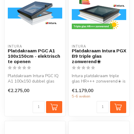
INTURA
INTURA
Platdakraam PGC A1
Platdakraam Intura PGX
100x150cm - elektrisch
B9 triple glas
te openen
zonwerend☀️
Platdakraam Intura PGC IQ
Intura platdakraam triple
A1 100x150 dubbel glas
glas HR+++ zonwerend☀️ is
HR++ open en sluit je
ideaal voor extra daglicht ...
€2.275,00
€1.179,00
eenvoudig...
5-6 weken