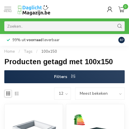
0
MENU
99% uit
voorraad
leverbaar
Aanb
8.7
Home
/
Tags
/
100x150
Producten getagd met 100x150
Filters