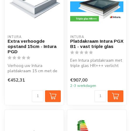
INTURA
INTURA
Extra verhoogde
Platdakraam Intura PGX
opstand 15cm - Intura
B1 - vast triple glas
PGD
Een Intura platdakraam met
Verhoog uw Intura
triple glas HR+++ verlicht
platdakraam 15 cm met de
elk vertrek onder het plat...
extra verhoogde opstand
€452,31
€907,00
PGD
2-3 werkdagen