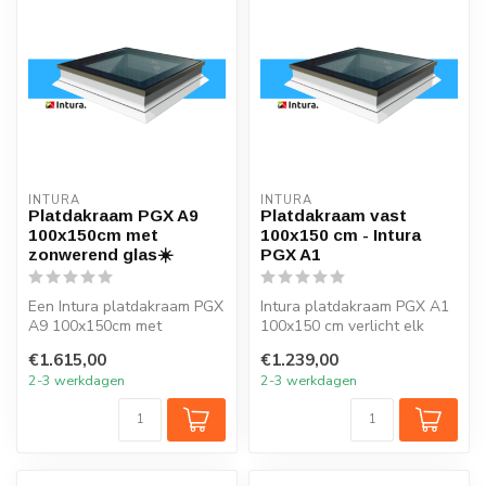
INTURA
INTURA
Platdakraam PGX A9
Platdakraam vast
100x150cm met
100x150 cm - Intura
zonwerend glas☀️
PGX A1
Een Intura platdakraam PGX
Intura platdakraam PGX A1
A9 100x150cm met
100x150 cm verlicht elk
zonwerend glas verlicht elk
vertrek onder het platte dak
€1.615,00
€1.239,00
vertrek ...
m...
2-3 werkdagen
2-3 werkdagen