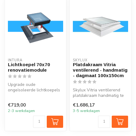
INTURA
SKYLUX
Lichtkoepel 70x70
Platdakraam Vitria
renovatiemodule
ventilerend - handmatig
- dagmaat 100x150cm
Upgrade oude
ongeïsoleerde lichtkoepels
Skylux Vitria ventilerend
in de maat 70x70 met de
platdakraam handmatig te
nieuwe lichtkoep...
openen met schuine
€719,00
€1.686,17
dakopstand...
2-3 werkdagen
3-5 werkdagen