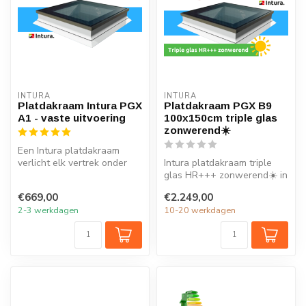
INTURA
INTURA
Platdakraam Intura PGX
Platdakraam PGX B9
A1 - vaste uitvoering
100x150cm triple glas
zonwerend☀️
Een Intura platdakraam
verlicht elk vertrek onder
Intura platdakraam triple
het platte dak met natuurlijk
glas HR+++ zonwerend☀️ in
...
de maat 100x150cm is
€669,00
€2.249,00
ideaal ...
2-3 werkdagen
10-20 werkdagen