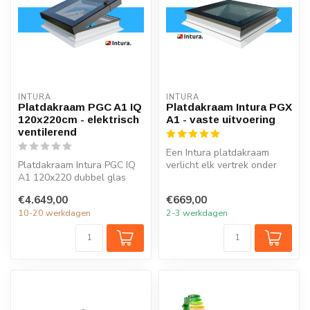
INTURA
INTURA
Platdakraam PGC A1 IQ
Platdakraam Intura PGX
120x220cm - elektrisch
A1 - vaste uitvoering
ventilerend
Een Intura platdakraam
Platdakraam Intura PGC IQ
verlicht elk vertrek onder
A1 120x220 dubbel glas
het platte dak met natuurlijk
HR++ open en sluit je
...
€4.649,00
€669,00
eenvoudig...
10-20 werkdagen
2-3 werkdagen