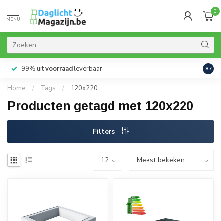
0
MENU
99% uit
voorraad
leverbaar
Aanb
8.7
Home
/
Tags
/
120x220
Producten getagd met 120x220
Filters