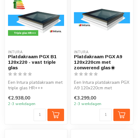
INTURA
INTURA
Platdakraam PGX B1
Platdakraam PGX A9
120x220 - vast triple
120x220cm met
glas
zonwerend glas☀️
Een Intura platdakraam met
Een Intura platdakraam PGX
triple glas HR+++
A9 120x220cm met
120x220cm verlicht elk
zonwerend glas verlicht elk
€2.938,00
€3.299,00
vertrek onde...
vertrek ...
2-3 werkdagen
2-3 werkdagen