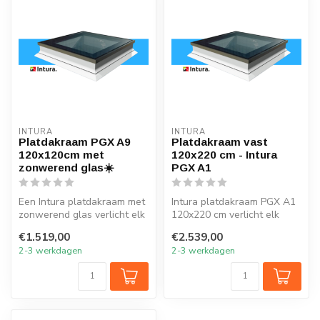
INTURA
INTURA
Platdakraam PGX A9
Platdakraam vast
120x120cm met
120x220 cm - Intura
zonwerend glas☀️
PGX A1
Een Intura platdakraam met
Intura platdakraam PGX A1
zonwerend glas verlicht elk
120x220 cm verlicht elk
vertrek onder het platte ...
vertrek onder het platte dak
€1.519,00
€2.539,00
m...
2-3 werkdagen
2-3 werkdagen