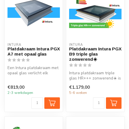
INTURA
INTURA
Platdakraam Intura PGX
Platdakraam Intura PGX
A7 met opaal glas
B9 triple glas
zonwerend☀️
Een Intura platdakraam met
opaal glas verlicht elk
Intura platdakraam triple
vertrek onder het platte dak
glas HR+++ zonwerend☀️ is
...
ideaal voor extra daglicht ...
€819,00
€1.179,00
2-3 werkdagen
5-6 weken