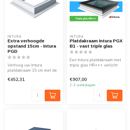
INTURA
INTURA
Extra verhoogde
Platdakraam Intura PGX
opstand 15cm - Intura
B1 - vast triple glas
PGD
Een Intura platdakraam met
Verhoog uw Intura
triple glas HR+++ verlicht
platdakraam 15 cm met de
elk vertrek onder het plat...
extra verhoogde opstand
€452,31
€907,00
PGD
2-3 werkdagen