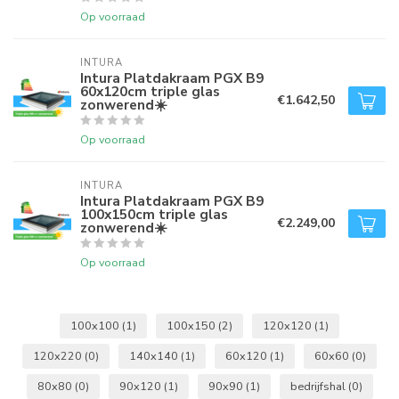
Op voorraad
INTURA
Intura Platdakraam PGX B9
60x120cm triple glas
€1.642,50
zonwerend☀️
Op voorraad
INTURA
Intura Platdakraam PGX B9
100x150cm triple glas
€2.249,00
zonwerend☀️
Op voorraad
100x100
(1)
100x150
(2)
120x120
(1)
120x220
(0)
140x140
(1)
60x120
(1)
60x60
(0)
80x80
(0)
90x120
(1)
90x90
(1)
bedrijfshal
(0)