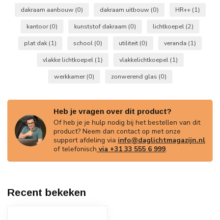
dakraam aanbouw
(0)
dakraam uitbouw
(0)
HR++
(1)
kantoor
(0)
kunststof dakraam
(0)
lichtkoepel
(2)
plat dak
(1)
school
(0)
utiliteit
(0)
veranda
(1)
vlakke lichtkoepel
(1)
vlakkelichtkoepel
(1)
werkkamer
(0)
zonwerend glas
(0)
Heb je vragen over dit product?
Of heb je je hulp nodig bij het bestellen van dit
product? Neem dan contact op met onze
support afdeling via
info@daglichtmagazijn.nl
of telefonisch
via +31 33 555 6 999
.
Recent bekeken