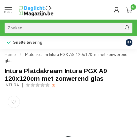
0
MENU
Snelle levering
99% 
8.7
Home
/
Platdakraam Intura PGX A9 120x120cm met zonwerend
glas
Intura Platdakraam Intura PGX A9
120x120cm met zonwerend glas
(0)
INTURA