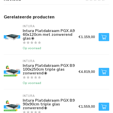
Gerelateerde producten
INTURA
Intura Platdakraam PGX A9
60x120cm met zonwerend
€1.159,00
glas☀️
Op voorraad
INTURA
Intura Platdakraam PGX B9
100x250cm triple glas
€4.819,00
zonwerend☀️
Op voorraad
INTURA
Intura Platdakraam PGX B9
90x90cm triple glas
€1.559,00
zonwerend☀️