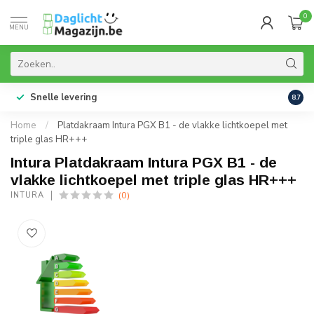
0
MENU
Snelle levering
99% 
8.7
Home
/
Platdakraam Intura PGX B1 - de vlakke lichtkoepel met
triple glas HR+++
Intura Platdakraam Intura PGX B1 - de
vlakke lichtkoepel met triple glas HR+++
(0)
INTURA