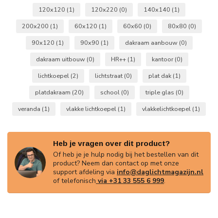
120x120
(1)
120x220
(0)
140x140
(1)
200x200
(1)
60x120
(1)
60x60
(0)
80x80
(0)
90x120
(1)
90x90
(1)
dakraam aanbouw
(0)
dakraam uitbouw
(0)
HR++
(1)
kantoor
(0)
lichtkoepel
(2)
lichtstraat
(0)
plat dak
(1)
platdakraam
(20)
school
(0)
triple glas
(0)
veranda
(1)
vlakke lichtkoepel
(1)
vlakkelichtkoepel
(1)
Heb je vragen over dit product?
Of heb je je hulp nodig bij het bestellen van dit
product? Neem dan contact op met onze
support afdeling via
info@daglichtmagazijn.nl
of telefonisch
via +31 33 555 6 999
.