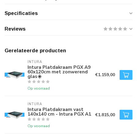
Specificaties
Reviews
Gerelateerde producten
INTURA
Intura Platdakraam PGX A9
60x120cm met zonwerend
€1.159,00
glas☀️
Op voorraad
INTURA
Intura Platdakraam vast
140x140 cm - Intura PGX A1
€1.815,00
Op voorraad